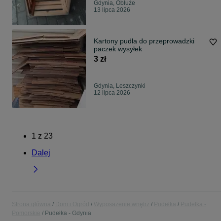
Gdynia, Obłuże
13 lipca 2026
Kartony pudła do przeprowadzki
paczek wysyłek
3 zł
Gdynia, Leszczynki
12 lipca 2026
1
z
23
Dalej
Strona główna
Dom i Ogród
Wyposażenie wnętrz
Pudełka
Pudełka -
Pomorskie
Pudełka - Gdynia