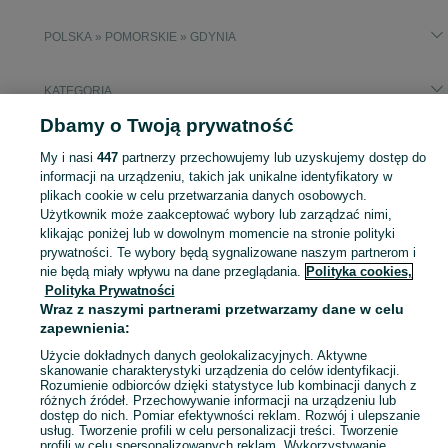
POLSKA » POMORSKIE » GDYNIA
KATEGORIA
Dbamy o Twoją prywatność
Popularne wyszukiwania
My i nasi
447
partnerzy przechowujemy lub uzyskujemy dostęp do
kartony do przeprowadzki
informacji na urządzeniu, takich jak unikalne identyfikatory w
plikach cookie w celu przetwarzania danych osobowych.
Użytkownik może zaakceptować wybory lub zarządzać nimi,
Zobacz Więc
Sprzedaż pudełek do przechowywania Gdynia ▶️ Szeroki wybór kolorów i kształtów ✅ Nowe i używane w atrakcyjnych cenach ☝ Sprawdź oferty na OLX.pl!
klikając poniżej lub w dowolnym momencie na stronie polityki
prywatności. Te wybory będą sygnalizowane naszym partnerom i
nie będą miały wpływu na dane przeglądania.
Polityka cookies,
Mapa kategorii
Polityka Prywatności
Mapa miejscowości
Wraz z naszymi partnerami przetwarzamy dane w celu
Mapa ministron
zapewnienia:
Popularne wyszukiwania
Użycie dokładnych danych geolokalizacyjnych. Aktywne
skanowanie charakterystyki urządzenia do celów identyfikacji.
Rozumienie odbiorców dzięki statystyce lub kombinacji danych z
różnych źródeł. Przechowywanie informacji na urządzeniu lub
dostęp do nich. Pomiar efektywności reklam. Rozwój i ulepszanie
usług. Tworzenie profili w celu personalizacji treści. Tworzenie
profili w celu spersonalizowanych reklam. Wykorzystywanie