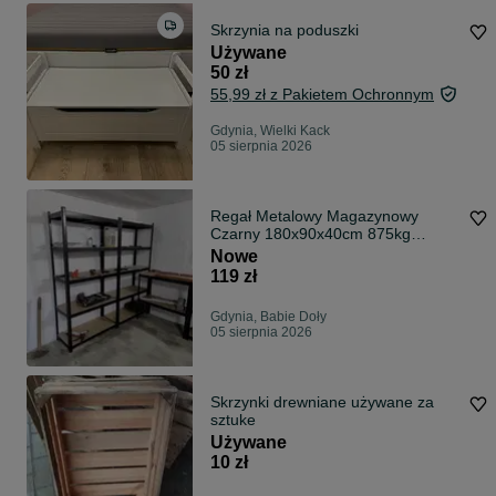
Skrzynia na poduszki
Używane
50 zł
55,99 zł z Pakietem Ochronnym
Gdynia, Wielki Kack
05 sierpnia 2026
Regał Metalowy Magazynowy
Czarny 180x90x40cm 875kg
Sklepowy Garażowy
Nowe
119 zł
Gdynia, Babie Doły
05 sierpnia 2026
Skrzynki drewniane używane za
sztuke
Używane
10 zł