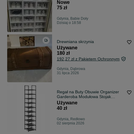
Nowe
75 zł
Gdynia, Babie Doły
Dzisiaj o 18:58
Drewniana skrzynia
Używane
180 zł
192,27 zł z Pakietem Ochronnym
Gdynia, Dąbrowa
31 lipca 2026
Regał na Buty Obuwie Organizer
Garderoba Modułowa Stojak
Metalowy z Materiałem 10 Półek
Używane
40 zł
Gdynia, Redłowo
02 sierpnia 2026