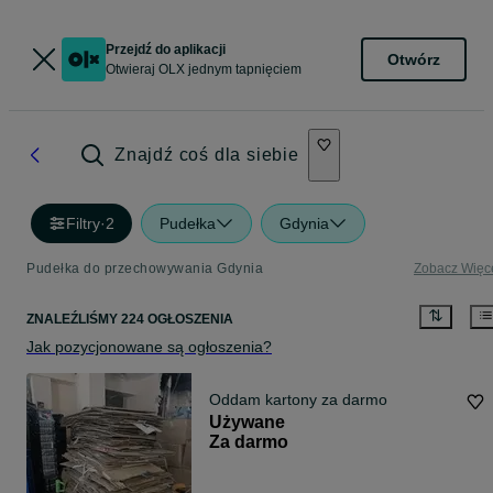
Przejdź do aplikacji
Otwórz
Otwieraj OLX jednym tapnięciem
Znajdź coś dla siebie
Filtry
·
2
Pudełka
Gdynia
Pudełka do przechowywania Gdynia
Zobacz Więc
ZNALEŹLIŚMY 224 OGŁOSZENIA
Jak pozycjonowane są ogłoszenia?
Oddam kartony za darmo
Używane
Za darmo