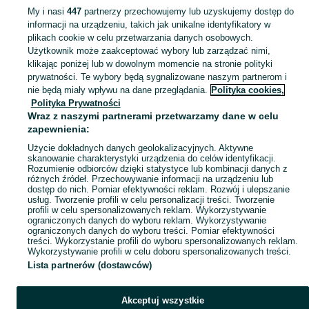
My i nasi
447
partnerzy przechowujemy lub uzyskujemy dostęp do
informacji na urządzeniu, takich jak unikalne identyfikatory w
KATEGORIA
plikach cookie w celu przetwarzania danych osobowych.
Użytkownik może zaakceptować wybory lub zarządzać nimi,
Zobacz Więc
Sprzedaż pozostałych przyborów kuchennych Żyrardów ▶️ Szeroki wybór modeli ✅ Nowe i używane w atrakcyjnych cenach ☝ Sprawdź oferty na OLX.pl!
klikając poniżej lub w dowolnym momencie na stronie polityki
prywatności. Te wybory będą sygnalizowane naszym partnerom i
nie będą miały wpływu na dane przeglądania.
Polityka cookies,
Mapa kategorii
Polityka Prywatności
Mapa miejscowości
Wraz z naszymi partnerami przetwarzamy dane w celu
zapewnienia:
Mapa ministron
Użycie dokładnych danych geolokalizacyjnych. Aktywne
Popularne wyszukiwania
skanowanie charakterystyki urządzenia do celów identyfikacji.
Rozumienie odbiorców dzięki statystyce lub kombinacji danych z
różnych źródeł. Przechowywanie informacji na urządzeniu lub
dostęp do nich. Pomiar efektywności reklam. Rozwój i ulepszanie
usług. Tworzenie profili w celu personalizacji treści. Tworzenie
profili w celu spersonalizowanych reklam. Wykorzystywanie
ograniczonych danych do wyboru reklam. Wykorzystywanie
ograniczonych danych do wyboru treści. Pomiar efektywności
treści. Wykorzystanie profili do wyboru spersonalizowanych reklam.
Wykorzystywanie profili w celu doboru spersonalizowanych treści.
Lista partnerów (dostawców)
Akceptuj wszystkie