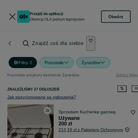
Przejdź do aplikacji
Otwórz
Otwieraj OLX jednym tapnięciem
Znajdź coś dla siebie
Filtry
·
2
Pozostałe
Żyrardów
Pozostałe przybory kuchenne Żyrardów
Zobacz Więc
ZNALEŹLIŚMY 27 OGŁOSZEŃ
Jak pozycjonowane są ogłoszenia?
Sprzedam Kuchenkę gazową
Używane
200 zł
213,19 zł z Pakietem Ochronnym