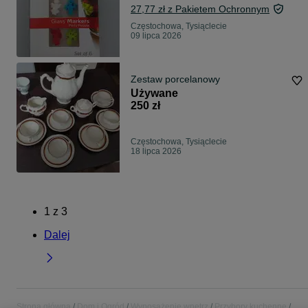
27,77 zł z Pakietem Ochronnym
Częstochowa, Tysiąclecie
09 lipca 2026
Zestaw porcelanowy
Używane
250 zł
Częstochowa, Tysiąclecie
18 lipca 2026
1
z
3
Dalej
Strona główna
Dom i Ogród
Wyposażenie wnętrz
Przybory kuchenne