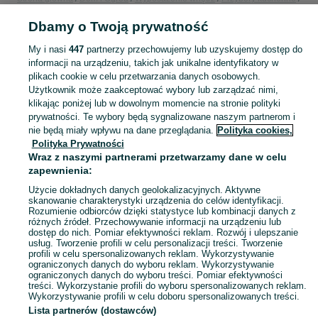
Pozostałe
Pozostałe - Śląskie
Pozostałe - Częstochowa
Pozostałe -
Dbamy o Twoją prywatność
Tysiąclecie
My i nasi
447
partnerzy przechowujemy lub uzyskujemy dostęp do
KATEGORIA
informacji na urządzeniu, takich jak unikalne identyfikatory w
plikach cookie w celu przetwarzania danych osobowych.
Użytkownik może zaakceptować wybory lub zarządzać nimi,
Zobacz Więc
Sprzedaż pozostałych przyborów kuchennych Częstochowa ▶️ Szeroki wybór modeli ✅ Nowe i używane w atrakcyjnych cenach ☝ Sprawdź oferty na OLX.pl!
klikając poniżej lub w dowolnym momencie na stronie polityki
prywatności. Te wybory będą sygnalizowane naszym partnerom i
nie będą miały wpływu na dane przeglądania.
Polityka cookies,
Mapa kategorii
Polityka Prywatności
Mapa miejscowości
Wraz z naszymi partnerami przetwarzamy dane w celu
zapewnienia:
Mapa ministron
Użycie dokładnych danych geolokalizacyjnych. Aktywne
Popularne wyszukiwania
skanowanie charakterystyki urządzenia do celów identyfikacji.
Rozumienie odbiorców dzięki statystyce lub kombinacji danych z
różnych źródeł. Przechowywanie informacji na urządzeniu lub
dostęp do nich. Pomiar efektywności reklam. Rozwój i ulepszanie
usług. Tworzenie profili w celu personalizacji treści. Tworzenie
profili w celu spersonalizowanych reklam. Wykorzystywanie
ograniczonych danych do wyboru reklam. Wykorzystywanie
ograniczonych danych do wyboru treści. Pomiar efektywności
treści. Wykorzystanie profili do wyboru spersonalizowanych reklam.
Wykorzystywanie profili w celu doboru spersonalizowanych treści.
Lista partnerów (dostawców)