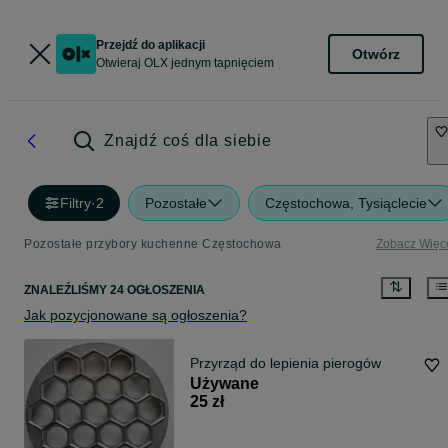
Przejdź do aplikacji
Otwórz
Otwieraj OLX jednym tapnięciem
Znajdź coś dla siebie
Filtry
·
2
Pozostałe
Częstochowa, Tysiąclecie
Pozostałe przybory kuchenne Częstochowa
Zobacz Więc
ZNALEŹLIŚMY 24 OGŁOSZENIA
Jak pozycjonowane są ogłoszenia?
Przyrząd do lepienia pierogów
Używane
25 zł