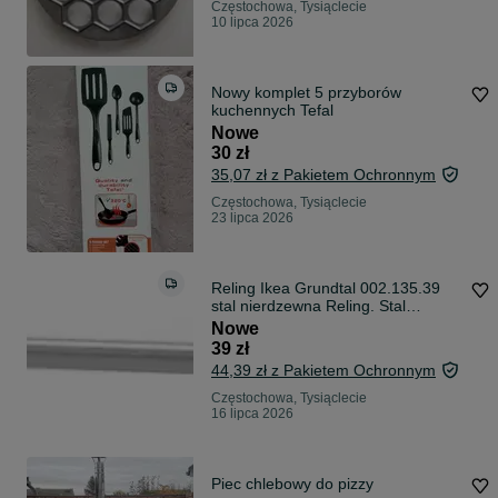
Częstochowa, Tysiąclecie
10 lipca 2026
Nowy komplet 5 przyborów
kuchennych Tefal
Nowe
30 zł
35,07 zł z Pakietem Ochronnym
Częstochowa, Tysiąclecie
23 lipca 2026
Reling Ikea Grundtal 002.135.39
stal nierdzewna Reling. Stal
nierdzew
Nowe
39 zł
44,39 zł z Pakietem Ochronnym
Częstochowa, Tysiąclecie
16 lipca 2026
Piec chlebowy do pizzy