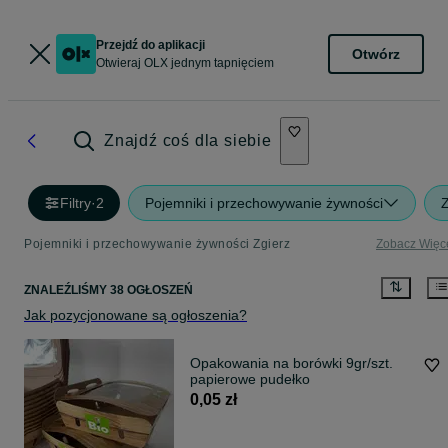
Przejdź do aplikacji
Otwórz
Otwieraj OLX jednym tapnięciem
Znajdź coś dla siebie
Filtry
·
2
Pojemniki i przechowywanie żywności
Z
Pojemniki i przechowywanie żywności Zgierz
Zobacz Więc
ZNALEŹLIŚMY 38 OGŁOSZEŃ
Jak pozycjonowane są ogłoszenia?
Opakowania na borówki 9gr/szt.
papierowe pudełko
0,05 zł