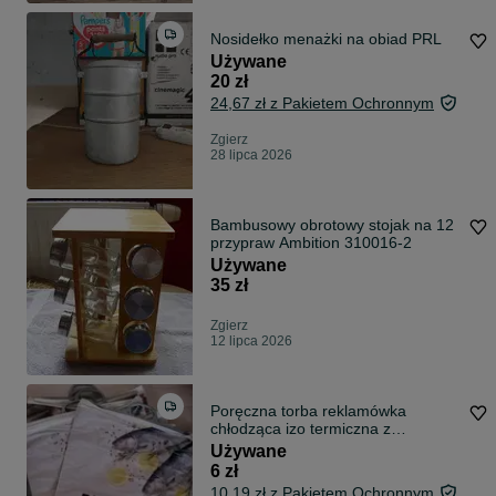
Nosidełko menażki na obiad PRL
Używane
20 zł
24,67 zł z Pakietem Ochronnym
Zgierz
28 lipca 2026
Bambusowy obrotowy stojak na 12
przypraw Ambition 310016-2
Używane
35 zł
Zgierz
12 lipca 2026
Poręczna torba reklamówka
chłodząca izo termiczna z
uchwytami zapinanymi na zatrzaski
Używane
Wymiary około 46x46 cm przydatna
6 zł
na plaży, na pikniku, zakupy do
10,19 zł z Pakietem Ochronnym