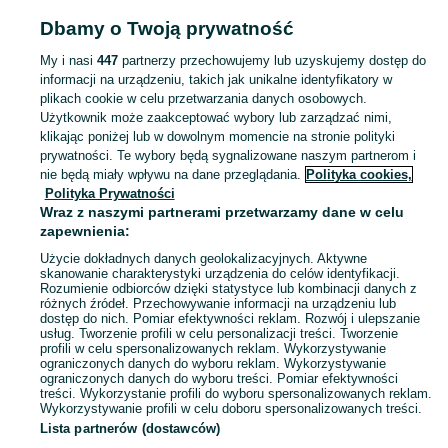
Pojemniki i przechowywanie żywności
Pojemniki i przechowywanie żywności
Dbamy o Twoją prywatność
Łódzkie
Pojemniki i przechowywanie żywności - Zgierz
My i nasi
447
partnerzy przechowujemy lub uzyskujemy dostęp do
informacji na urządzeniu, takich jak unikalne identyfikatory w
KATEGORIA
plikach cookie w celu przetwarzania danych osobowych.
Użytkownik może zaakceptować wybory lub zarządzać nimi,
Zobacz Więc
Sprzedaż pojemników do przechowywania żywności Zgierz ▶️ Szeroki wybór kształtów ✅ Nowe i używane w atrakcyjnych cenach ☝ Sprawdź oferty na OLX.pl!
klikając poniżej lub w dowolnym momencie na stronie polityki
prywatności. Te wybory będą sygnalizowane naszym partnerom i
nie będą miały wpływu na dane przeglądania.
Polityka cookies,
Mapa kategorii
Polityka Prywatności
Mapa miejscowości
Wraz z naszymi partnerami przetwarzamy dane w celu
zapewnienia:
Mapa ministron
Użycie dokładnych danych geolokalizacyjnych. Aktywne
Popularne wyszukiwania
skanowanie charakterystyki urządzenia do celów identyfikacji.
Rozumienie odbiorców dzięki statystyce lub kombinacji danych z
różnych źródeł. Przechowywanie informacji na urządzeniu lub
dostęp do nich. Pomiar efektywności reklam. Rozwój i ulepszanie
usług. Tworzenie profili w celu personalizacji treści. Tworzenie
profili w celu spersonalizowanych reklam. Wykorzystywanie
ograniczonych danych do wyboru reklam. Wykorzystywanie
ograniczonych danych do wyboru treści. Pomiar efektywności
treści. Wykorzystanie profili do wyboru spersonalizowanych reklam.
Wykorzystywanie profili w celu doboru spersonalizowanych treści.
Lista partnerów (dostawców)