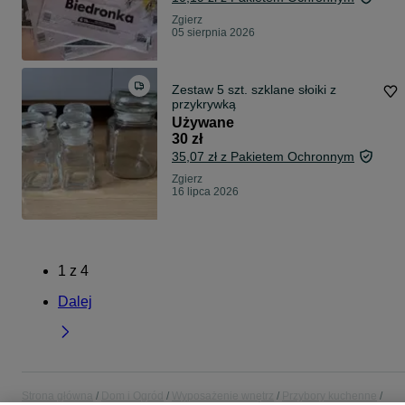
Zgierz
05 sierpnia 2026
Zestaw 5 szt. szklane słoiki z
przykrywką
Używane
30 zł
35,07 zł z Pakietem Ochronnym
Zgierz
16 lipca 2026
1
z
4
Dalej
Strona główna
Dom i Ogród
Wyposażenie wnętrz
Przybory kuchenne