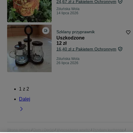
24,67 zł z Pakietem Ochronnym
Zduńska Wola
14 lipca 2026
Szklany przyprawnik
Uszkodzone
12 zł
16,40 zł z Pakietem Ochronnym
Zduńska Wola
26 lipca 2026
1
z
2
Dalej
Strona główna
Dom i Ogród
Wyposażenie wnętrz
Przybory kuchenne