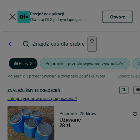
Przejdź do aplikacji
Otwórz
Otwieraj OLX jednym tapnięciem
Znajdź coś dla siebie
Filtry
·
2
Pojemniki i przechowywanie żywności
Pojemniki i przechowywanie żywności Zduńska Wola
Zobacz Więc
ZNALEŹLIŚMY 16 OGŁOSZEŃ
Jak pozycjonowane są ogłoszenia?
Pojemniki 25 litrów
Używane
28 zł