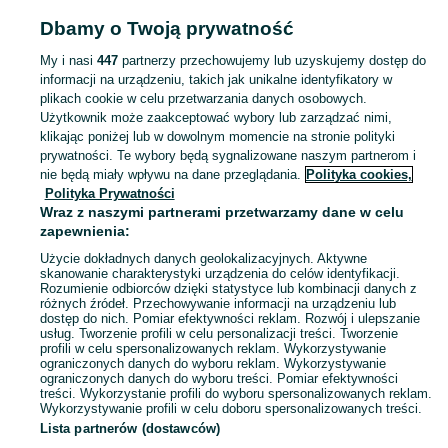
Pojemniki i przechowywanie żywności
Pojemniki i przechowywanie żywności
Dbamy o Twoją prywatność
Łódzkie
Pojemniki i przechowywanie żywności - Zduńska Wola
My i nasi
447
partnerzy przechowujemy lub uzyskujemy dostęp do
informacji na urządzeniu, takich jak unikalne identyfikatory w
KATEGORIA
plikach cookie w celu przetwarzania danych osobowych.
Użytkownik może zaakceptować wybory lub zarządzać nimi,
Zobacz Więc
Sprzedaż pojemników do przechowywania żywności Zduńska Wola ▶️ Szeroki wybór kształtów ✅ Nowe i używane w atrakcyjnych cenach ☝ Sprawdź oferty na OLX.pl!
klikając poniżej lub w dowolnym momencie na stronie polityki
prywatności. Te wybory będą sygnalizowane naszym partnerom i
nie będą miały wpływu na dane przeglądania.
Polityka cookies,
Mapa kategorii
Polityka Prywatności
Mapa miejscowości
Wraz z naszymi partnerami przetwarzamy dane w celu
zapewnienia:
Mapa ministron
Użycie dokładnych danych geolokalizacyjnych. Aktywne
Popularne wyszukiwania
skanowanie charakterystyki urządzenia do celów identyfikacji.
Rozumienie odbiorców dzięki statystyce lub kombinacji danych z
różnych źródeł. Przechowywanie informacji na urządzeniu lub
dostęp do nich. Pomiar efektywności reklam. Rozwój i ulepszanie
usług. Tworzenie profili w celu personalizacji treści. Tworzenie
profili w celu spersonalizowanych reklam. Wykorzystywanie
ograniczonych danych do wyboru reklam. Wykorzystywanie
ograniczonych danych do wyboru treści. Pomiar efektywności
treści. Wykorzystanie profili do wyboru spersonalizowanych reklam.
Wykorzystywanie profili w celu doboru spersonalizowanych treści.
Lista partnerów (dostawców)