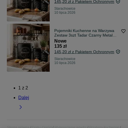
145,20 zł z Pakietem Ochronnym
Starachowice
10 lipca 2026
Pojemniki Kuchenne na Warzywa
Dostawa gratis
Zestaw 3szt Tadar Czarny Metal
Loft
Nowe
135 zł
145,20 zł z Pakietem Ochronnym
Starachowice
10 lipca 2026
1
z
2
Dalej
Strona główna
Dom i Ogród
Wyposażenie wnętrz
Przybory kuchenne