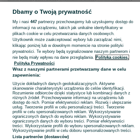
Pojemniki i przechowywanie żywności
Pojemniki i przechowywanie żywności
Dbamy o Twoją prywatność
Świętokrzyskie
Pojemniki i przechowywanie żywności - Starachowice
My i nasi
447
partnerzy przechowujemy lub uzyskujemy dostęp do
KATEGORIA
informacji na urządzeniu, takich jak unikalne identyfikatory w
plikach cookie w celu przetwarzania danych osobowych.
Użytkownik może zaakceptować wybory lub zarządzać nimi,
Zobacz Więc
Sprzedaż pojemników do przechowywania żywności Starachowice ▶️ Szeroki wybór kształtów ✅ Nowe i używane w atrakcyjnych cenach ☝ Sprawdź oferty na OLX.pl!
klikając poniżej lub w dowolnym momencie na stronie polityki
prywatności. Te wybory będą sygnalizowane naszym partnerom i
nie będą miały wpływu na dane przeglądania.
Polityka cookies,
Mapa kategorii
Polityka Prywatności
Mapa miejscowości
Wraz z naszymi partnerami przetwarzamy dane w celu
zapewnienia:
Mapa ministron
Użycie dokładnych danych geolokalizacyjnych. Aktywne
Popularne wyszukiwania
skanowanie charakterystyki urządzenia do celów identyfikacji.
Rozumienie odbiorców dzięki statystyce lub kombinacji danych z
różnych źródeł. Przechowywanie informacji na urządzeniu lub
dostęp do nich. Pomiar efektywności reklam. Rozwój i ulepszanie
usług. Tworzenie profili w celu personalizacji treści. Tworzenie
profili w celu spersonalizowanych reklam. Wykorzystywanie
ograniczonych danych do wyboru reklam. Wykorzystywanie
ograniczonych danych do wyboru treści. Pomiar efektywności
treści. Wykorzystanie profili do wyboru spersonalizowanych reklam.
Wykorzystywanie profili w celu doboru spersonalizowanych treści.
Lista partnerów (dostawców)