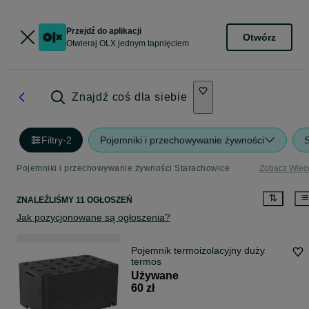
Przejdź do aplikacji
Otwórz
Otwieraj OLX jednym tapnięciem
Znajdź coś dla siebie
Filtry
·
2
Pojemniki i przechowywanie żywności
Pojemniki i przechowywanie żywności Starachowice
Zobacz Więc
ZNALEŹLIŚMY 11 OGŁOSZEŃ
Jak pozycjonowane są ogłoszenia?
Pojemnik termoizolacyjny duży
termos
Używane
60 zł