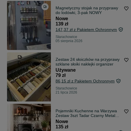
Magnetyczny stojak na przyprawy
do lodówki, 3-pak NOWY
Nowe
139 zł
147,37 zł z Pakietem Ochronnym
Starachowice
05 sierpnia 2026
Zestaw 24 słoiczków na przyprawy
Dostawa gratis
szklane słoiki naklejki organizer
Używane
79 zł
86,15 zł z Pakietem Ochronnym
Starachowice
21 lipca 2026
Pojemniki Kuchenne na Warzywa
Dostawa gratis
Zestaw 3szt Tadar Czarny Metal
Loft
Nowe
135 zł