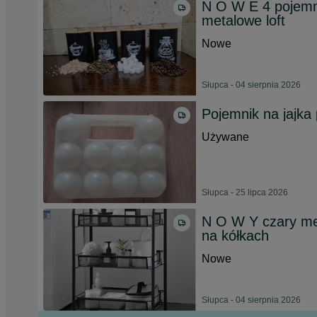
N O W E 4 pojemn
metalowe loft
Nowe
Słupca - 04 sierpnia 2026
Pojemnik na jajka 
Używane
Słupca - 25 lipca 2026
N O W Y czary met
na kółkach
Nowe
Słupca - 04 sierpnia 2026