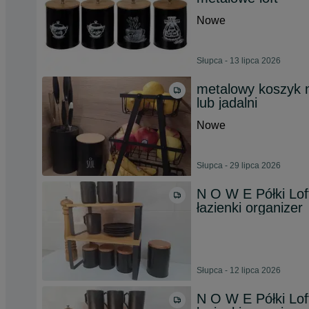
Nowe
Słupca - 13 lipca 2026
metalowy koszyk 
lub jadalni
Nowe
Słupca - 29 lipca 2026
N O W E Półki Lof
łazienki organizer
Słupca - 12 lipca 2026
N O W E Półki Lof