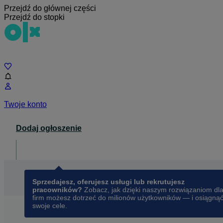
Przejdź do głównej części
Przejdź do stopki
Czat
Twoje konto
Dodaj ogłoszenie
Dla biznesu
opens in a new tab
Sprzedajesz, oferujesz usługi lub rekrutujesz
pracowników?
Zobacz, jak dzięki naszym rozwiązaniom dl
firm możesz dotrzeć do milionów użytkowników — i osiągną
swoje cele.