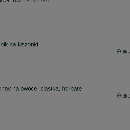
ywa. owoce itp 2szt
ik na kiszonki
65,
nny na owoce, ciastka, herbatę
45,