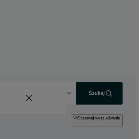
Odległość
+0 km
Szukaj
Obserwuj wyszukiwanie