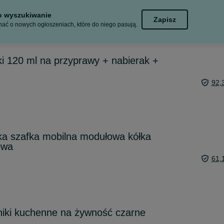
to wyszukiwanie
Zapisz
ać o nowych ogłoszeniach, które do niego pasują.
ki 120 ml na przyprawy + nabierak +
92,
ka szafka mobilna modułowa kółka
owa
61,
iki kuchenne na żywność czarne