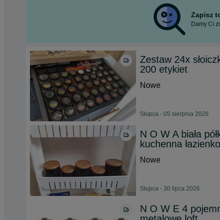
Zapisz 
Damy Ci zn
Zestaw 24x słoicz
200 etykiet
Nowe
Słupca - 05 sierpnia 2026
N O W A biała pół
kuchenna łazienk
Nowe
Słupca - 30 lipca 2026
N O W E 4 pojemn
metalowe loft