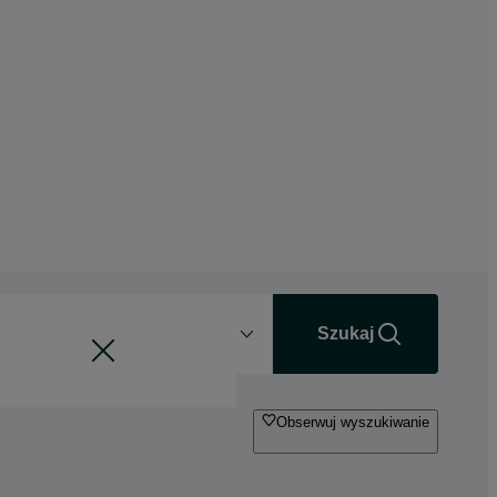
Odległość
+0 km
Szukaj
Obserwuj wyszukiwanie