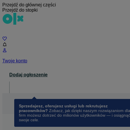
Przejdź do głównej części
Przejdź do stopki
Czat
Twoje konto
Dodaj ogłoszenie
Dla biznesu
opens in a new tab
Sprzedajesz, oferujesz usługi lub rekrutujesz
pracowników?
Zobacz, jak dzięki naszym rozwiązaniom dl
firm możesz dotrzeć do milionów użytkowników — i osiągną
swoje cele.