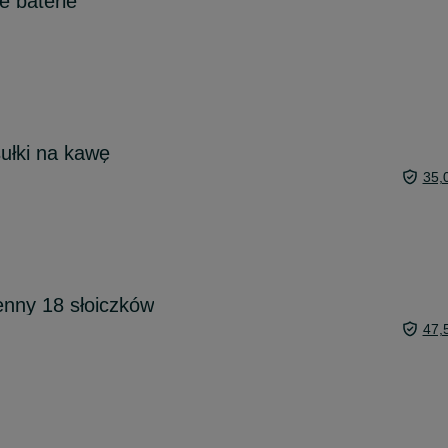
e baterie
ułki na kawę
35,
enny 18 słoiczków
47,