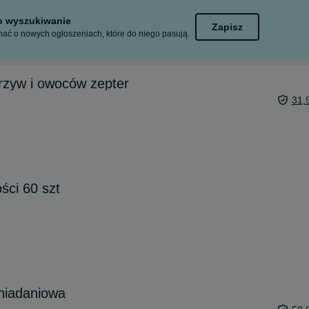
to wyszukiwanie
Zapisz
ać o nowych ogłoszeniach, które do niego pasują.
rzyw i owoców zepter
31,
ości 60 szt
niadaniowa