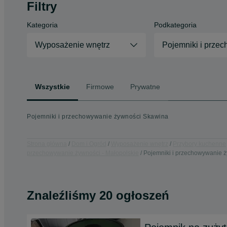
Filtry
Kategoria
Podkategoria
Wyposażenie wnętrz
Pojemniki i prze
Wszystkie
Firmowe
Prywatne
Pojemniki i przechowywanie żywności Skawina
Strona główna
Dom i Ogród
Wyposażenie wnętrz
Przybory kuchenne
przechowywanie żywności - Małopolskie
Pojemniki i przechowywanie ż
Znaleźliśmy 20 ogłoszeń