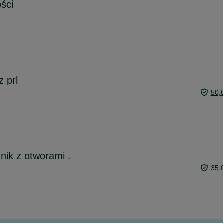
ości
z prl
50,
ik z otworami .
35,