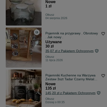
Nowe
1 zł
Olkusz
04 sierpnia 2026
Pojemnik na przyprawy . Obrotowy
. Jak nowy .
Używane
30 zł
35,07 zł z Pakietem Ochronnym
Olkusz
11 lipca 2026
Pojemniki Kuchenne na Warzywa
Dostawa gratis
Zestaw 3szt Tadar Czarny Metal
Loft
Nowe
135 zł
145,20 zł z Pakietem Ochronnym
Olkusz
Dzisiaj o 00:35