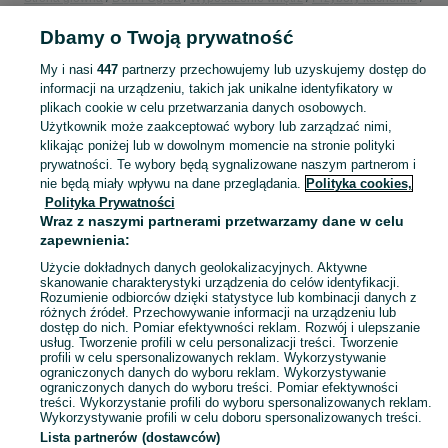
Pojemniki i przechowywanie żywności
Pojemniki i przechowywanie żywności
Dbamy o Twoją prywatność
Małopolskie
Pojemniki i przechowywanie żywności - Olkusz
My i nasi
447
partnerzy przechowujemy lub uzyskujemy dostęp do
KATEGORIA
informacji na urządzeniu, takich jak unikalne identyfikatory w
plikach cookie w celu przetwarzania danych osobowych.
Użytkownik może zaakceptować wybory lub zarządzać nimi,
Zobacz Więc
Sprzedaż pojemników do przechowywania żywności Olkusz ▶️ Szeroki wybór kształtów ✅ Nowe i używane w atrakcyjnych cenach ☝ Sprawdź oferty na OLX.pl!
klikając poniżej lub w dowolnym momencie na stronie polityki
prywatności. Te wybory będą sygnalizowane naszym partnerom i
nie będą miały wpływu na dane przeglądania.
Polityka cookies,
Mapa kategorii
Polityka Prywatności
Mapa miejscowości
Wraz z naszymi partnerami przetwarzamy dane w celu
zapewnienia:
Mapa ministron
Użycie dokładnych danych geolokalizacyjnych. Aktywne
Popularne wyszukiwania
skanowanie charakterystyki urządzenia do celów identyfikacji.
Rozumienie odbiorców dzięki statystyce lub kombinacji danych z
różnych źródeł. Przechowywanie informacji na urządzeniu lub
dostęp do nich. Pomiar efektywności reklam. Rozwój i ulepszanie
usług. Tworzenie profili w celu personalizacji treści. Tworzenie
profili w celu spersonalizowanych reklam. Wykorzystywanie
ograniczonych danych do wyboru reklam. Wykorzystywanie
ograniczonych danych do wyboru treści. Pomiar efektywności
treści. Wykorzystanie profili do wyboru spersonalizowanych reklam.
Wykorzystywanie profili w celu doboru spersonalizowanych treści.
Lista partnerów (dostawców)