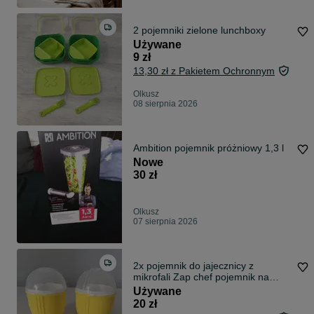
2 pojemniki zielone lunchboxy
Używane
9 zł
13,30 zł z Pakietem Ochronnym
Olkusz
08 sierpnia 2026
Ambition pojemnik próżniowy 1,3 l
Nowe
30 zł
Olkusz
07 sierpnia 2026
2x pojemnik do jajecznicy z
mikrofali Zap chef pojemnik na
jajka
Używane
20 zł