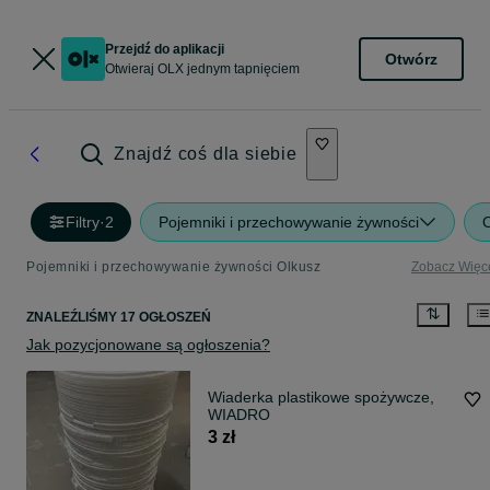
Przejdź do aplikacji
Otwórz
Otwieraj OLX jednym tapnięciem
Znajdź coś dla siebie
Filtry
·
2
Pojemniki i przechowywanie żywności
Pojemniki i przechowywanie żywności Olkusz
Zobacz Więc
ZNALEŹLIŚMY 17 OGŁOSZEŃ
Jak pozycjonowane są ogłoszenia?
Wiaderka plastikowe spożywcze,
WIADRO
3 zł