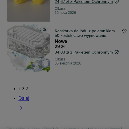
24,67 zł z Pakietem Ochronnym
Olkusz
15 lipca 2026
Kostkarka do lodu z pojemnikiem
50 kostek łatwe wyjmowanie
Nowe
29 zł
34,03 zł z Pakietem Ochronnym
Olkusz
05 sierpnia 2026
1
z
2
Dalej
Strona główna
Dom i Ogród
Wyposażenie wnętrz
Przybory kuchenne