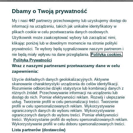
Pojemniki i przechowywanie żywności
Pojemniki i przechowywanie żywności
Dbamy o Twoją prywatność
Wielkopolskie
Pojemniki i przechowywanie żywności - Luboń
My i nasi
447
partnerzy przechowujemy lub uzyskujemy dostęp do
KATEGORIA
informacji na urządzeniu, takich jak unikalne identyfikatory w
plikach cookie w celu przetwarzania danych osobowych.
Użytkownik może zaakceptować wybory lub zarządzać nimi,
Zobacz Więc
Sprzedaż pojemników do przechowywania żywności Luboń ▶️ Szeroki wybór kształtów ✅ Nowe i używane w atrakcyjnych cenach ☝ Sprawdź oferty na OLX.pl!
klikając poniżej lub w dowolnym momencie na stronie polityki
prywatności. Te wybory będą sygnalizowane naszym partnerom i
nie będą miały wpływu na dane przeglądania.
Polityka cookies,
Mapa kategorii
Polityka Prywatności
Mapa miejscowości
Wraz z naszymi partnerami przetwarzamy dane w celu
zapewnienia:
Mapa ministron
Użycie dokładnych danych geolokalizacyjnych. Aktywne
Popularne wyszukiwania
skanowanie charakterystyki urządzenia do celów identyfikacji.
Rozumienie odbiorców dzięki statystyce lub kombinacji danych z
różnych źródeł. Przechowywanie informacji na urządzeniu lub
dostęp do nich. Pomiar efektywności reklam. Rozwój i ulepszanie
usług. Tworzenie profili w celu personalizacji treści. Tworzenie
profili w celu spersonalizowanych reklam. Wykorzystywanie
ograniczonych danych do wyboru reklam. Wykorzystywanie
ograniczonych danych do wyboru treści. Pomiar efektywności
treści. Wykorzystanie profili do wyboru spersonalizowanych reklam.
Wykorzystywanie profili w celu doboru spersonalizowanych treści.
Lista partnerów (dostawców)