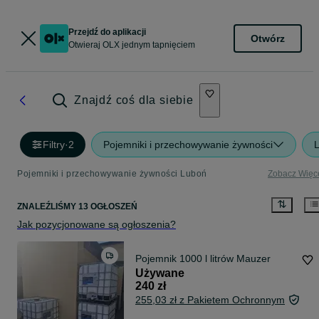
Przejdź do aplikacji
Otwórz
Otwieraj OLX jednym tapnięciem
Znajdź coś dla siebie
Filtry
·
2
Pojemniki i przechowywanie żywności
Pojemniki i przechowywanie żywności Luboń
Zobacz Więc
ZNALEŹLIŚMY 13 OGŁOSZEŃ
Jak pozycjonowane są ogłoszenia?
Pojemnik 1000 l litrów Mauzer
Używane
240 zł
255,03 zł z Pakietem Ochronnym