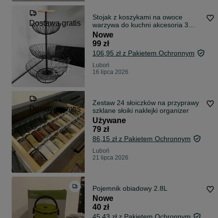
Stojak z koszykami na owoce
Dostawa gratis
warzywa do kuchni akcesoria 3
poziomy
Nowe
99 zł
106,95 zł z Pakietem Ochronnym
Luboń
16 lipca 2026
Zestaw 24 słoiczków na przyprawy
Dostawa gratis
szklane słoiki naklejki organizer
Używane
79 zł
86,15 zł z Pakietem Ochronnym
Luboń
21 lipca 2026
Pojemnik obiadowy 2.8L
Nowe
40 zł
45,43 zł z Pakietem Ochronnym