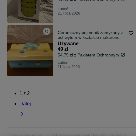
Luboń
21 lipca 2026
Ceramiczny pojemnik zamykany z
uchwytem w kształcie makaronu
Używane
49 zł
54,75 zł z Pakietem Ochronnym
Luboń
11 lipca 2026
1
z
2
Dalej
Strona główna
Dom i Ogród
Wyposażenie wnętrz
Przybory kuchenne