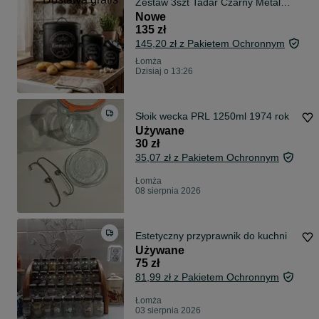
Zestaw 3szt Tadar Czarny Metal
Loft
Nowe
135 zł
145,20 zł z Pakietem Ochronnym
Łomża
Dzisiaj o 13:26
Słoik wecka PRL 1250ml 1974 rok
Używane
30 zł
35,07 zł z Pakietem Ochronnym
Łomża
08 sierpnia 2026
Estetyczny przyprawnik do kuchni
Używane
75 zł
81,99 zł z Pakietem Ochronnym
Łomża
03 sierpnia 2026