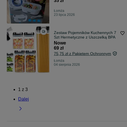
35 zł
Łomża
23 lipca 2026
Zestaw Pojemników Kuchennych 7
Szt Hermetyczne z Uszczelką BPA
Nowe
69 zł
75,75 zł z Pakietem Ochronnym
Łomża
04 sierpnia 2026
1
z
3
Dalej