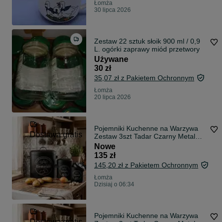
Łomża
30 lipca 2026
Zestaw 22 sztuk słoik 900 ml / 0,9
L. ogórki zaprawy miód przetwory
Używane
30 zł
35,07 zł z Pakietem Ochronnym
Łomża
20 lipca 2026
Pojemniki Kuchenne na Warzywa
Dostawa gratis
Zestaw 3szt Tadar Czarny Metal
Loft
Nowe
135 zł
145,20 zł z Pakietem Ochronnym
Łomża
Dzisiaj o 06:34
Pojemniki Kuchenne na Warzywa
Dostawa gratis