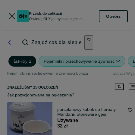
Przejdź do aplikacji
Otwórz
Otwieraj OLX jednym tapnięciem
Znajdź coś dla siebie
Filtry
·
2
Pojemniki i przechowywanie żywności
Pojemniki i przechowywanie żywności Łomża
Zobacz Więc
ZNALEŹLIŚMY 25 OGŁOSZEŃ
Jak pozycjonowane są ogłoszenia?
porcelanowy kubek do herbaty
Mandarin Stoneware gęsi
Używane
32 zł