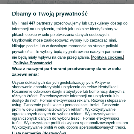
Strona główna
Dom i Ogród
Wyposażenie wnętrz
Przybory kuchenne
Pojemniki i przechowywanie żywności
Pojemniki i przechowywanie żywności
Dbamy o Twoją prywatność
Podlaskie
Pojemniki i przechowywanie żywności - Łomża
My i nasi
447
partnerzy przechowujemy lub uzyskujemy dostęp do
KATEGORIA
informacji na urządzeniu, takich jak unikalne identyfikatory w
plikach cookie w celu przetwarzania danych osobowych.
Użytkownik może zaakceptować wybory lub zarządzać nimi,
Zobacz Więc
Sprzedaż pojemników do przechowywania żywności Łomża ▶️ Szeroki wybór kształtów ✅ Nowe i używane w atrakcyjnych cenach ☝ Sprawdź oferty na OLX.pl!
klikając poniżej lub w dowolnym momencie na stronie polityki
prywatności. Te wybory będą sygnalizowane naszym partnerom i
nie będą miały wpływu na dane przeglądania.
Polityka cookies,
Mapa kategorii
Polityka Prywatności
Mapa miejscowości
Wraz z naszymi partnerami przetwarzamy dane w celu
zapewnienia:
Mapa ministron
Użycie dokładnych danych geolokalizacyjnych. Aktywne
Popularne wyszukiwania
skanowanie charakterystyki urządzenia do celów identyfikacji.
Rozumienie odbiorców dzięki statystyce lub kombinacji danych z
różnych źródeł. Przechowywanie informacji na urządzeniu lub
dostęp do nich. Pomiar efektywności reklam. Rozwój i ulepszanie
usług. Tworzenie profili w celu personalizacji treści. Tworzenie
profili w celu spersonalizowanych reklam. Wykorzystywanie
ograniczonych danych do wyboru reklam. Wykorzystywanie
ograniczonych danych do wyboru treści. Pomiar efektywności
treści. Wykorzystanie profili do wyboru spersonalizowanych reklam.
Wykorzystywanie profili w celu doboru spersonalizowanych treści.
Lista partnerów (dostawców)