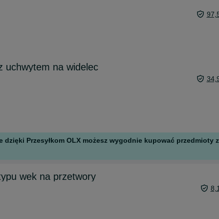
97,
z uchwytem na widelec
34,
 ale dzięki Przesyłkom OLX możesz wygodnie kupować przedmioty z 
 typu wek na przetwory
8,