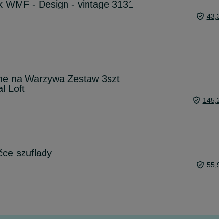
k WMF - Design - vintage 3131
43,
ne na Warzywa Zestaw 3szt
l Loft
145,
ćce szuflady
55,