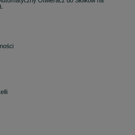
utomatyczny Otwieracz do Słoików na
Ł
ności
elli