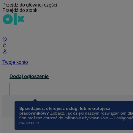
Przejdź do głównej części
Przejdź do stopki
Czat
Twoje konto
Dodaj ogłoszenie
Dla biznesu
opens in a new tab
Sprzedajesz, oferujesz usługi lub rekrutujesz
pracowników?
Zobacz, jak dzięki naszym rozwiązaniom dl
firm możesz dotrzeć do milionów użytkowników — i osiągną
swoje cele.