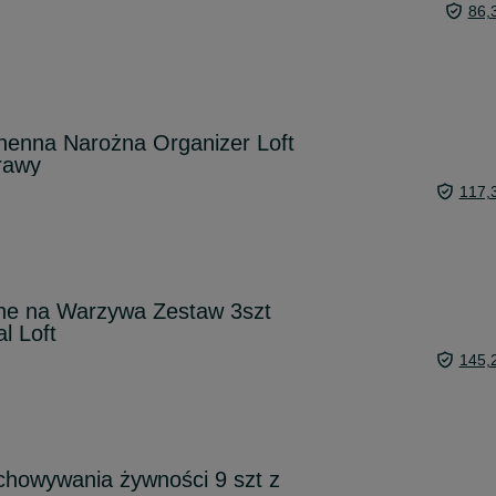
86,
henna Narożna Organizer Loft
rawy
117,
ne na Warzywa Zestaw 3szt
l Loft
145,
chowywania żywności 9 szt z