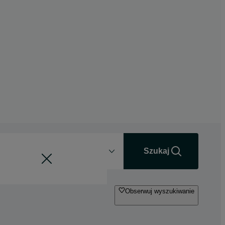
Odległość
+0 km
Szukaj
Obserwuj wyszukiwanie