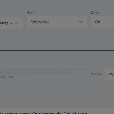
Stan
Cena
Wszystkie
chowywanie żywności
Pojemniki i przechowywanie żywności
Pojemniki i
Sortuj:
Wyb
ści - Łask