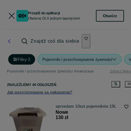
Przejdź do aplikacji
Otwórz
Otwieraj OLX jednym tapnięciem
Znajdź coś dla siebie
Filtry
·
2
Pojemniki i przechowywanie żywności
Pojemniki i przechowywanie żywności Inowrocław
Zobacz Więc
ZNALEŹLIŚMY 40 OGŁOSZEŃ
Jak pozycjonowane są ogłoszenia?
sprzedam 10szt pojemników 19L
Nowe
130 zł