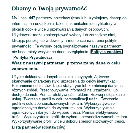
Pojemniki i przechowywanie żywności
Pojemniki i przechowywanie żywności
Dbamy o Twoją prywatność
Kujawsko-pomorskie
Pojemniki i przechowywanie żywności - Inowrocław
My i nasi
447
partnerzy przechowujemy lub uzyskujemy dostęp do
informacji na urządzeniu, takich jak unikalne identyfikatory w
KATEGORIA
plikach cookie w celu przetwarzania danych osobowych.
Użytkownik może zaakceptować wybory lub zarządzać nimi,
Zobacz Więc
Sprzedaż pojemników do przechowywania żywności Inowrocław ▶️ Szeroki wybór kształtów ✅ Nowe i używane w atrakcyjnych cenach ☝ Sprawdź oferty na OLX.pl!
klikając poniżej lub w dowolnym momencie na stronie polityki
prywatności. Te wybory będą sygnalizowane naszym partnerom i
nie będą miały wpływu na dane przeglądania.
Polityka cookies,
Mapa kategorii
Polityka Prywatności
Mapa miejscowości
Wraz z naszymi partnerami przetwarzamy dane w celu
zapewnienia:
Mapa ministron
Użycie dokładnych danych geolokalizacyjnych. Aktywne
Popularne wyszukiwania
skanowanie charakterystyki urządzenia do celów identyfikacji.
Rozumienie odbiorców dzięki statystyce lub kombinacji danych z
różnych źródeł. Przechowywanie informacji na urządzeniu lub
dostęp do nich. Pomiar efektywności reklam. Rozwój i ulepszanie
usług. Tworzenie profili w celu personalizacji treści. Tworzenie
profili w celu spersonalizowanych reklam. Wykorzystywanie
ograniczonych danych do wyboru reklam. Wykorzystywanie
ograniczonych danych do wyboru treści. Pomiar efektywności
treści. Wykorzystanie profili do wyboru spersonalizowanych reklam.
Wykorzystywanie profili w celu doboru spersonalizowanych treści.
Lista partnerów (dostawców)