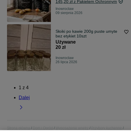
145,20 zł z Pakietem Ochronnym
Inowrocław
09 sierpnia 2026
Słoiki po kawie 200g puste umyte
bez etykiet 10szt
Używane
20 zł
Inowrocław
26 lipca 2026
1
z
4
Dalej
Strona główna
Dom i Ogród
Wyposażenie wnętrz
Przybory kuchenne