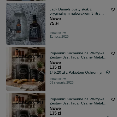
Jack Daniels pusty słoik z
oryginalnym nalewakiem 3 litry
polecam
Nowe
75 zł
Inowrocław
11 lipca 2026
Pojemniki Kuchenne na Warzywa
Dostawa gratis
Zestaw 3szt Tadar Czarny Metal
Loft
Nowe
135 zł
145,20 zł z Pakietem Ochronnym
Inowrocław
09 sierpnia 2026
Pojemniki Kuchenne na Warzywa
Dostawa gratis
Zestaw 3szt Tadar Czarny Metal
Loft
Nowe
135 zł