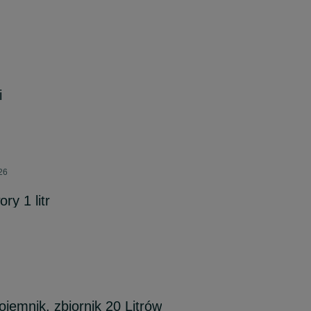
i
026
ory 1 litr
ojemnik, zbiornik 20 Litrów