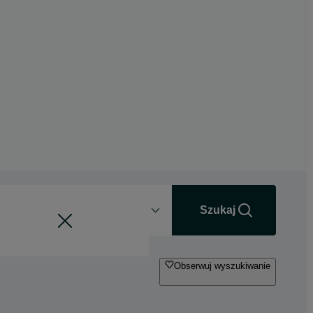
Odległość
+0 km
Szukaj
Obserwuj wyszukiwanie