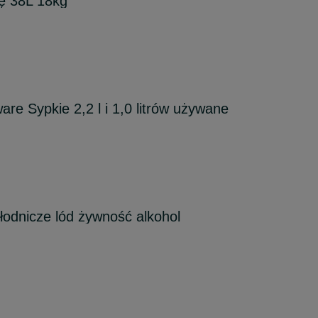
ę 38L 18kg
re Sypkie 2,2 l i 1,0 litrów używane
hłodnicze lód żywność alkohol