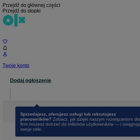
Przejdź do głównej części
Przejdź do stopki
Czat
Twoje konto
Dodaj ogłoszenie
Dla biznesu
opens in a new tab
Sprzedajesz, oferujesz usługi lub rekrutujesz
pracowników?
Zobacz, jak dzięki naszym rozwiązaniom dl
firm możesz dotrzeć do milionów użytkowników — i osiągną
swoje cele.