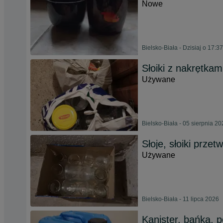
Nowe
Bielsko-Biała - Dzisiaj o 17:37
Słoiki z nakrętkam
Używane
Bielsko-Biała - 05 sierpnia 2
Słoje, słoiki przetw
Używane
Bielsko-Biała - 11 lipca 2026
Kanister, bańka, p