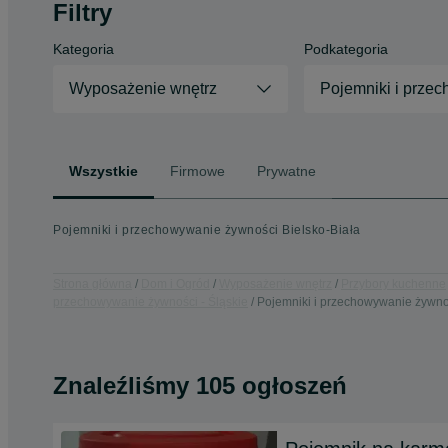
Filtry
Kategoria
Podkategoria
Wyposażenie wnętrz
Pojemniki i prze
Wszystkie
Firmowe
Prywatne
Pojemniki i przechowywanie żywności Bielsko-Biała
Strona główna
Dom i Ogród
Wyposażenie wnętrz
Przybory kuchenne
przechowywanie żywności - Śląskie
Pojemniki i przechowywanie żywnoś
Znaleźliśmy 105 ogłoszeń