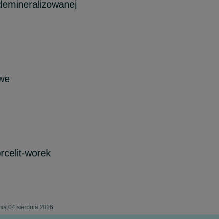
demineralizowanej
owe
rcelit-worek
nia 04 sierpnia 2026