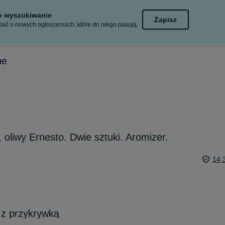
to wyszukiwanie
Zapisz
ać o nowych ogłoszeniach, które do niego pasują.
ne
 oliwy Ernesto. Dwie sztuki. Aromizer.
14,
 z przykrywką