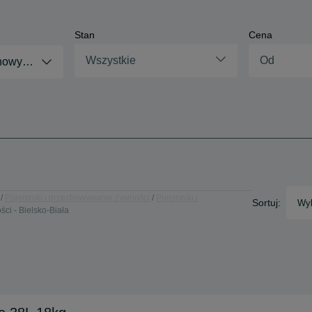
Stan
Cena
Wszystkie
chowywanie żywności
Pojemniki i przechowywanie żywności
Pojemniki i
Sortuj:
Wyb
ci - Bielsko-Biała