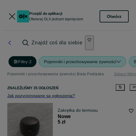
Przejdź do aplikacji
Otwórz
Otwieraj OLX jednym tapnięciem
Znajdź coś dla siebie
Filtry
·
2
Pojemniki i przechowywanie żywności
B
Pojemniki i przechowywanie żywności Biała Podlaska
Zobacz Więc
ZNALEŹLIŚMY 35 OGŁOSZEŃ
Jak pozycjonowane są ogłoszenia?
Zakrętka do termosu
Nowe
5 zł