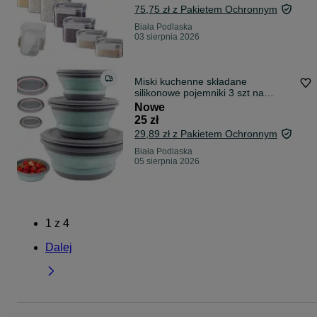
75,75 zł z Pakietem Ochronnym
Biała Podlaska
03 sierpnia 2026
Miski kuchenne składane
silikonowe pojemniki 3 szt na
żywność z pokrywką
Nowe
25 zł
29,89 zł z Pakietem Ochronnym
Biała Podlaska
05 sierpnia 2026
1
z
4
Dalej