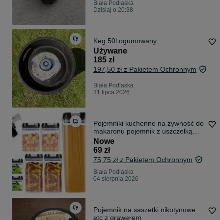
Biała Podlaska
Dzisiaj o 20:38
Keg 50l ogumowany
Używane
185 zł
197,50 zł z Pakietem Ochronnym
Biała Podlaska
31 lipca 2026
Pojemniki kuchenne na żywność do
makaronu pojemnik z uszczelką
zestaw 7 szt
Nowe
69 zł
75,75 zł z Pakietem Ochronnym
Biała Podlaska
04 sierpnia 2026
Pojemnik na saszetki nikotynowe
etc z grawerem