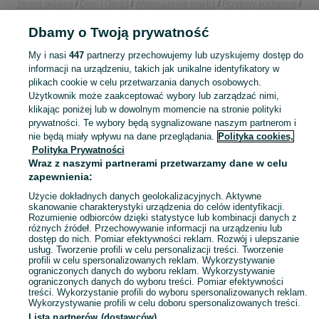
Strona główna
Dom i Ogród
Wyposażenie wnętrz
Przybory kuchenne
Pojemniki i przechowywanie żywności
Pojemniki i przechowywanie żywności
Dbamy o Twoją prywatność
Lubelskie
Pojemniki i przechowywanie żywności - Biała Podlaska
My i nasi
447
partnerzy przechowujemy lub uzyskujemy dostęp do
KATEGORIA
informacji na urządzeniu, takich jak unikalne identyfikatory w
plikach cookie w celu przetwarzania danych osobowych.
Użytkownik może zaakceptować wybory lub zarządzać nimi,
Zobacz Więc
Sprzedaż pojemników do przechowywania żywności Biała Podlaska ▶️ Szeroki wybór kształtów ✅ Nowe i używane w atrakcyjnych cenach ☝ Sprawdź oferty na OLX.pl!
klikając poniżej lub w dowolnym momencie na stronie polityki
prywatności. Te wybory będą sygnalizowane naszym partnerom i
nie będą miały wpływu na dane przeglądania.
Polityka cookies,
Mapa kategorii
Polityka Prywatności
Mapa miejscowości
Wraz z naszymi partnerami przetwarzamy dane w celu
zapewnienia:
Mapa ministron
Użycie dokładnych danych geolokalizacyjnych. Aktywne
Popularne wyszukiwania
skanowanie charakterystyki urządzenia do celów identyfikacji.
Rozumienie odbiorców dzięki statystyce lub kombinacji danych z
różnych źródeł. Przechowywanie informacji na urządzeniu lub
dostęp do nich. Pomiar efektywności reklam. Rozwój i ulepszanie
usług. Tworzenie profili w celu personalizacji treści. Tworzenie
profili w celu spersonalizowanych reklam. Wykorzystywanie
ograniczonych danych do wyboru reklam. Wykorzystywanie
ograniczonych danych do wyboru treści. Pomiar efektywności
treści. Wykorzystanie profili do wyboru spersonalizowanych reklam.
Wykorzystywanie profili w celu doboru spersonalizowanych treści.
Lista partnerów (dostawców)