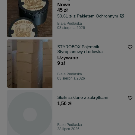
Nowe
45 zł
50,61 zł z Pakietem Ochronnym
Biała Podlaska
03 sierpnia 2026
STYROBOX Pojemnik
Styropianowy (Lodówka
samochodowa) Box Pudełko 60x40
Używane
9 zł
Biała Podlaska
03 sierpnia 2026
Słoiki szklane z zakrętkami
1,50 zł
Biała Podlaska
28 lipca 2026