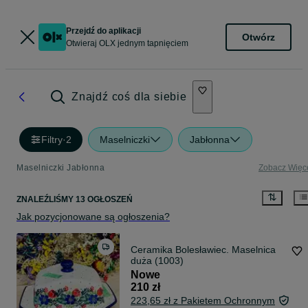
Przejdź do aplikacji
Otwórz
Otwieraj OLX jednym tapnięciem
Znajdź coś dla siebie
Filtry
·
2
Maselniczki
Jabłonna
Maselniczki Jabłonna
Zobacz Więc
ZNALEŹLIŚMY 13 OGŁOSZEŃ
Jak pozycjonowane są ogłoszenia?
Ceramika Bolesławiec. Maselnica
duża (1003)
Nowe
210 zł
223,65 zł z Pakietem Ochronnym