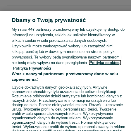
Strona główna
Dom i Ogród
Wyposażenie wnętrz
Przybory kuchenne
Maselniczki
Maselniczki - Mazowieckie
Maselniczki - Jabłonna
Dbamy o Twoją prywatność
My i nasi
447
partnerzy przechowujemy lub uzyskujemy dostęp do
KATEGORIA
informacji na urządzeniu, takich jak unikalne identyfikatory w
plikach cookie w celu przetwarzania danych osobowych.
Użytkownik może zaakceptować wybory lub zarządzać nimi,
Zobacz Więc
Sprzedaż maselniczek Jabłonna ▶️ Szeroki wybór modeli, kształtów i materiałów ✅ Nowe i używane w atrakcyjnych cenach ☝ Sprawdź oferty na OLX.pl!
klikając poniżej lub w dowolnym momencie na stronie polityki
prywatności. Te wybory będą sygnalizowane naszym partnerom i
nie będą miały wpływu na dane przeglądania.
Polityka cookies,
Mapa kategorii
Polityka Prywatności
Mapa miejscowości
Wraz z naszymi partnerami przetwarzamy dane w celu
zapewnienia:
Mapa ministron
Popularne wyszukiwania
Użycie dokładnych danych geolokalizacyjnych. Aktywne
skanowanie charakterystyki urządzenia do celów identyfikacji.
Rozumienie odbiorców dzięki statystyce lub kombinacji danych z
różnych źródeł. Przechowywanie informacji na urządzeniu lub
dostęp do nich. Pomiar efektywności reklam. Rozwój i ulepszanie
usług. Tworzenie profili w celu personalizacji treści. Tworzenie
profili w celu spersonalizowanych reklam. Wykorzystywanie
ograniczonych danych do wyboru reklam. Wykorzystywanie
ograniczonych danych do wyboru treści. Pomiar efektywności
treści. Wykorzystanie profili do wyboru spersonalizowanych reklam.