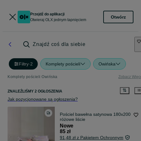
Przejdź do aplikacji
Otwórz
Otwieraj OLX jednym tapnięciem
Znajdź coś dla siebie
Filtry
·
2
Komplety pościeli
Owińska
Komplety pościeli Owińska
Zobacz Więc
ZNALEŹLIŚMY 2 OGŁOSZENIA
Jak pozycjonowane są ogłoszenia?
Pościel bawełna satynowa 180x200
różowe liście
Nowe
85 zł
91,48 zł z Pakietem Ochronnym