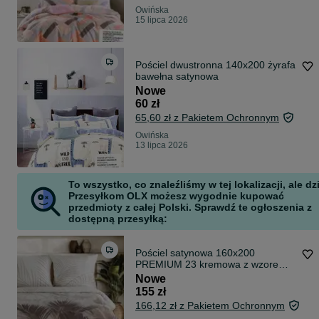
Owińska
15 lipca 2026
Pościel dwustronna 140x200 żyrafa
bawełna satynowa
Nowe
60 zł
65,60 zł z Pakietem Ochronnym
Owińska
13 lipca 2026
To wszystko, co znaleźliśmy w tej lokalizacji, ale dz
Przesyłkom OLX możesz wygodnie kupować
przedmioty z całej Polski. Sprawdź te ogłoszenia z
dostępną przesyłką:
Pościel satynowa 160x200
PREMIUM 23 kremowa z wzorem
egzotycznych ciemnobeżowych liści
Nowe
Eurofirany
155 zł
166,12 zł z Pakietem Ochronnym