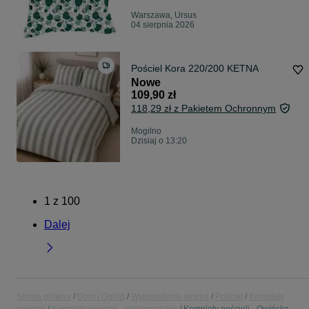
Warszawa, Ursus
04 sierpnia 2026
Pościel Kora 220/200 KETNA
Nowe
109,90 zł
118,29 zł z Pakietem Ochronnym
Mogilno
Dzisiaj o 13:20
1
z
100
Dalej
Strona główna
Dom i Ogród
Wyposażenie wnętrz
Pościel
Komplety