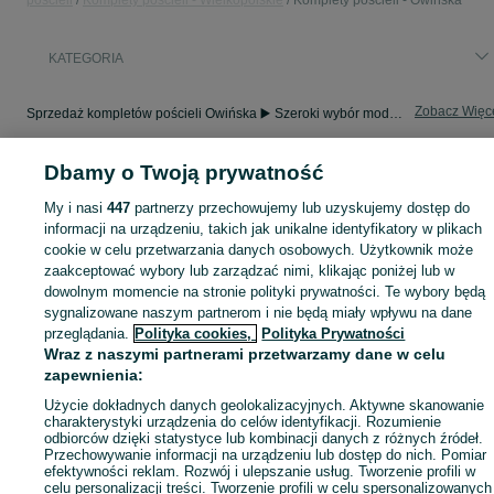
pościeli
Komplety pościeli - Wielkopolskie
Komplety pościeli - Owińska
KATEGORIA
Zobacz Więc
Sprzedaż kompletów pościeli Owińska ▶️ Szeroki wybór modeli, wzorów i rozmiarów ✅ Nowe i używane w atrakcyjnych cenach ☝ Sprawdź oferty na OLX.pl!
Dbamy o Twoją prywatność
Mapa kategorii
Mapa miejscowości
My i nasi
447
partnerzy przechowujemy lub uzyskujemy dostęp do
informacji na urządzeniu, takich jak unikalne identyfikatory w plikach
Mapa ministron
cookie w celu przetwarzania danych osobowych. Użytkownik może
Popularne wyszukiwania
zaakceptować wybory lub zarządzać nimi, klikając poniżej lub w
dowolnym momencie na stronie polityki prywatności. Te wybory będą
sygnalizowane naszym partnerom i nie będą miały wpływu na dane
przeglądania.
Polityka cookies,
Polityka Prywatności
Wraz z naszymi partnerami przetwarzamy dane w celu
zapewnienia:
Użycie dokładnych danych geolokalizacyjnych. Aktywne skanowanie
charakterystyki urządzenia do celów identyfikacji. Rozumienie
odbiorców dzięki statystyce lub kombinacji danych z różnych źródeł.
Przechowywanie informacji na urządzeniu lub dostęp do nich. Pomiar
efektywności reklam. Rozwój i ulepszanie usług. Tworzenie profili w
celu personalizacji treści. Tworzenie profili w celu spersonalizowanych