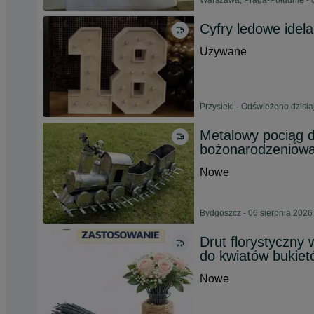
Warszawa, Praga-Południe - 
Cyfry ledowe idela
Używane
Przysieki - Odświeżono dzisia
Metalowy pociąg 
bożonarodzeniow
Nowe
Bydgoszcz - 06 sierpnia 2026
Drut florystyczny
do kwiatów bukiet
Nowe