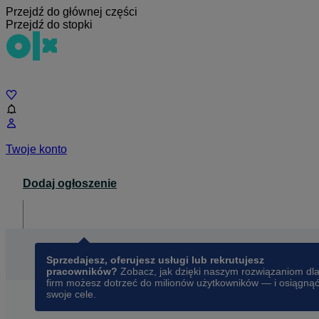
Przejdź do głównej części
Przejdź do stopki
Czat
Twoje konto
Dodaj ogłoszenie
Dla biznesu
opens in a new tab
Sprzedajesz, oferujesz usługi lub rekrutujesz
pracowników?
Zobacz, jak dzięki naszym rozwiązaniom dl
firm możesz dotrzeć do milionów użytkowników — i osiągną
swoje cele.