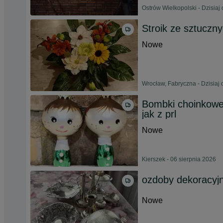
Ostrów Wielkopolski - Dzisiaj 
Stroik ze sztuczn
Nowe
Wrocław, Fabryczna - Dzisiaj 
Bombki choinkowe
jak z prl
Nowe
Kierszek - 06 sierpnia 2026
ozdoby dekoracyjn
Nowe