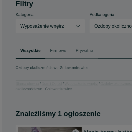
Filtry
Kategoria
Podkategoria
Wyposażenie wnętrz
Ozdoby okoliczn
Wszystkie
Firmowe
Prywatne
Ozdoby okolicznościowe Gniewomirowice
Strona główna
Dom i Ogród
Wyposażenie wnętrz
Ozdoby okolicznoś
okolicznościowe - Gniewomirowice
Znaleźliśmy 1 ogłoszenie