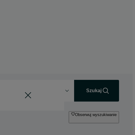
Odległość
+0 km
Szukaj
Obserwuj wyszukiwanie