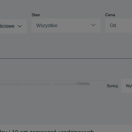
Stan
Cena
Wszystkie
ościowe
ciowe
Ozdoby okolicznościowe - Dolnośląskie
Ozdoby
Sortuj:
Wyb