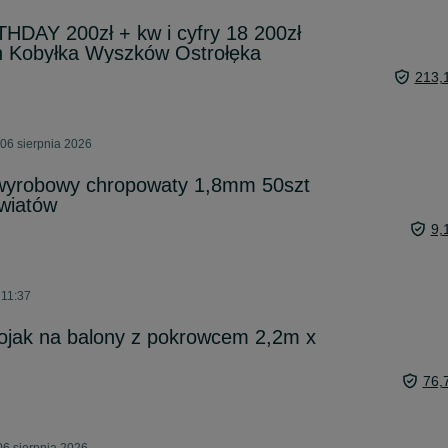
DAY 200zł + kw i cyfry 18 200zł
 Kobyłka Wyszków Ostrołęka
213,
06 sierpnia 2026
y wyrobowy chropowaty 1,8mm 50szt
wiatów
9,
 11:37
ojak na balony z pokrowcem 2,2m x
76,