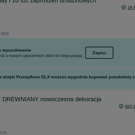
day i 10 szt zaproszeń urodzinowych
19,
a 2026
to wyszukiwanie
Zapisz
ać o nowych ogłoszeniach, które do niego pasują.
 ale dzięki Przesyłkom OLX możesz wygodnie kupować przedmioty z 
DREWNIANY nowoczesna dekoracja
683,
8:23