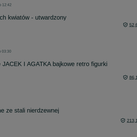
o 12:42
ych kwiatów - utwardzony
52,
o 03:30
 JACEK I AGATKA bajkowe retro figurki
86,
e ze stali nierdzewnej
213,