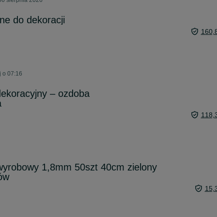
06 sierpnia 2026
ne do dekoracji
160,
j o 07:16
dekoracyjny – ozdoba
a
118,
 wyrobowy 1,8mm 50szt 40cm zielony
ów
15,