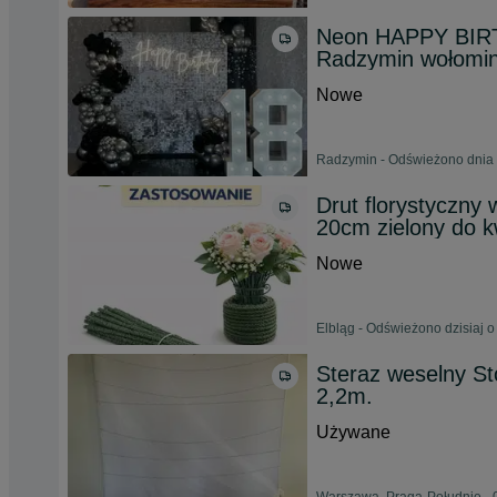
Neon HAPPY BIRTH
Radzymin wołomin
Nowe
Radzymin - Odświeżono dnia 
Drut florystyczn
20cm zielony do k
Nowe
Elbląg - Odświeżono dzisiaj o
Steraz weselny St
2,2m.
Używane