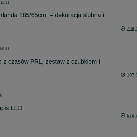
 11:31
rlanda 185/65cm. – dekoracja ślubna i
788,
 08:41
e z czasów PRL, zestaw z czubkiem i
107,
26
apis LED
579,