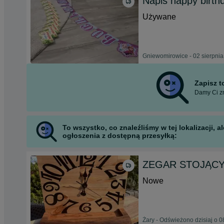
Napis happy birth
Używane
Gniewomirowice - 02 sierpni
Zapisz 
Damy Ci zn
To wszystko, co znaleźliśmy w tej lokalizacji,
ogłoszenia z dostępną przesyłką:
ZEGAR STOJĄCY 
Nowe
Żary - Odświeżono dzisiaj o 0