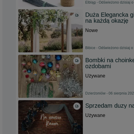
Elbląg - Odświeżono dzisiaj o
Duża Elegancka gi
na każdą okazję
Nowe
Bibice - Odświeżono dzisiaj o
Bombki na choink
ozdobami
Używane
Dzierżoniów - 06 sierpnia 20
Sprzedam duzy n
Używane