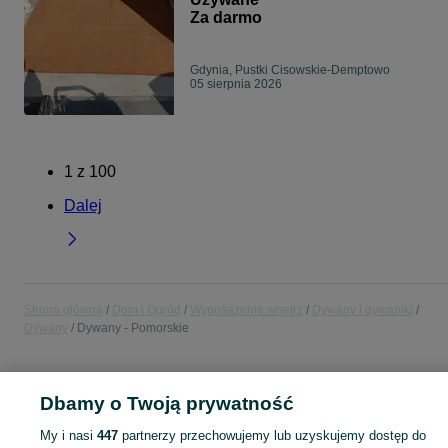
Za darmo
Gdynia, Pustki Cisowskie-Demptowo
05 sierpnia 2026
1
z
100
Dalej
Strona główna
Dom i Ogród
Wyposażenie wnętrz
Dywany i dywaniki
Dywany
Dywany - Pomorskie
POLSKA » POMORSKIE
Dbamy o Twoją prywatność
My i nasi
447
partnerzy przechowujemy lub uzyskujemy dostęp do
KATEGORIA