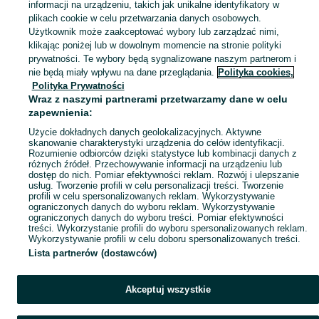
informacji na urządzeniu, takich jak unikalne identyfikatory w
plikach cookie w celu przetwarzania danych osobowych.
Zobacz Więc
Sprzedaż dywanów Pomorskie ▶️ Szeroki wybór kolorów, rozmiarów i materiałów ✅ Nowe i używane w atrakcyjnych cenach ☝ Sprawdź oferty i kupuj na OLX.pl!
Użytkownik może zaakceptować wybory lub zarządzać nimi,
klikając poniżej lub w dowolnym momencie na stronie polityki
prywatności. Te wybory będą sygnalizowane naszym partnerom i
Mapa kategorii
nie będą miały wpływu na dane przeglądania.
Polityka cookies,
Mapa miejscowości
Polityka Prywatności
Wraz z naszymi partnerami przetwarzamy dane w celu
Mapa ministron
zapewnienia:
Popularne wyszukiwania
Użycie dokładnych danych geolokalizacyjnych. Aktywne
skanowanie charakterystyki urządzenia do celów identyfikacji.
Rozumienie odbiorców dzięki statystyce lub kombinacji danych z
różnych źródeł. Przechowywanie informacji na urządzeniu lub
dostęp do nich. Pomiar efektywności reklam. Rozwój i ulepszanie
usług. Tworzenie profili w celu personalizacji treści. Tworzenie
profili w celu spersonalizowanych reklam. Wykorzystywanie
ograniczonych danych do wyboru reklam. Wykorzystywanie
ograniczonych danych do wyboru treści. Pomiar efektywności
treści. Wykorzystanie profili do wyboru spersonalizowanych reklam.
Wykorzystywanie profili w celu doboru spersonalizowanych treści.
Lista partnerów (dostawców)
Akceptuj wszystkie