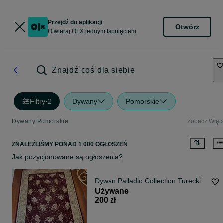
Przejdź do aplikacji
Otwórz
Otwieraj OLX jednym tapnięciem
Znajdź coś dla siebie
Filtry
·
2
Dywany
Pomorskie
Dywany Pomorskie
Zobacz Więc
ZNALEŹLIŚMY
PONAD
1 000 OGŁOSZEŃ
Jak pozycjonowane są ogłoszenia?
Dywan Palladio Collection Turecki
Używane
200 zł