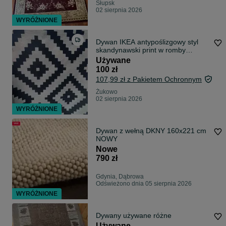
Słupsk
02 sierpnia 2026
WYRÓŻNIONE
Dywan IKEA antypoślizgowy styl
skandynawski print w romby
100x200 cm
Używane
100 zł
107,99 zł z Pakietem Ochronnym
Żukowo
02 sierpnia 2026
WYRÓŻNIONE
Dywan z wełną DKNY 160x221 cm
NOWY
Nowe
790 zł
Gdynia, Dąbrowa
Odświeżono dnia 05 sierpnia 2026
WYRÓŻNIONE
Dywany używane różne
Używane