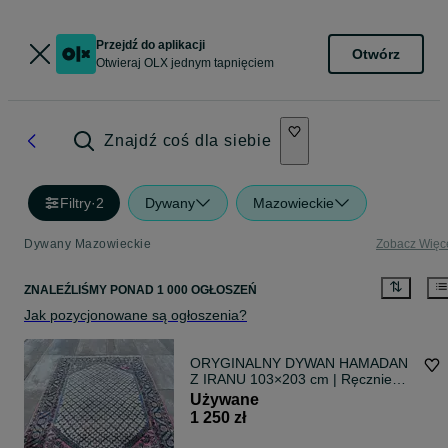
Przejdź do aplikacji
Otwórz
Otwieraj OLX jednym tapnięciem
Znajdź coś dla siebie
Filtry
·
2
Dywany
Mazowieckie
Dywany Mazowieckie
Zobacz Więc
ZNALEŹLIŚMY
PONAD
1 000 OGŁOSZEŃ
Jak pozycjonowane są ogłoszenia?
ORYGINALNY DYWAN HAMADAN
Z IRANU 103×203 cm | Ręcznie
tkany | Metka autentyczności |
Używane
Perski klasyk
1 250 zł