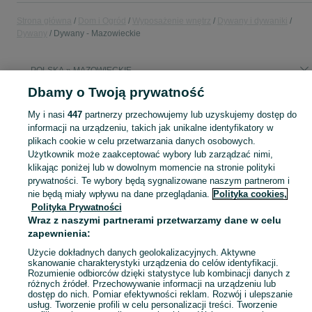
Strona główna
Dom i Ogród
Wyposażenie wnętrz
Dywany i dywaniki
Dywany
Dywany - Mazowieckie
POLSKA » MAZOWIECKIE
Dbamy o Twoją prywatność
KATEGORIA
My i nasi
447
partnerzy przechowujemy lub uzyskujemy dostęp do
informacji na urządzeniu, takich jak unikalne identyfikatory w
plikach cookie w celu przetwarzania danych osobowych.
Zobacz Więc
Sprzedaż dywanów Mazowieckie ▶️ Szeroki wybór kolorów, rozmiarów i materiałów ✅ Nowe i używane w atrakcyjnych cenach ☝ Sprawdź oferty i kupuj na OLX.pl!
Użytkownik może zaakceptować wybory lub zarządzać nimi,
klikając poniżej lub w dowolnym momencie na stronie polityki
Mapa kategorii
prywatności. Te wybory będą sygnalizowane naszym partnerom i
nie będą miały wpływu na dane przeglądania.
Polityka cookies,
Mapa miejscowości
Polityka Prywatności
Mapa ministron
Wraz z naszymi partnerami przetwarzamy dane w celu
zapewnienia:
Popularne wyszukiwania
Użycie dokładnych danych geolokalizacyjnych. Aktywne
skanowanie charakterystyki urządzenia do celów identyfikacji.
Rozumienie odbiorców dzięki statystyce lub kombinacji danych z
różnych źródeł. Przechowywanie informacji na urządzeniu lub
dostęp do nich. Pomiar efektywności reklam. Rozwój i ulepszanie
usług. Tworzenie profili w celu personalizacji treści. Tworzenie