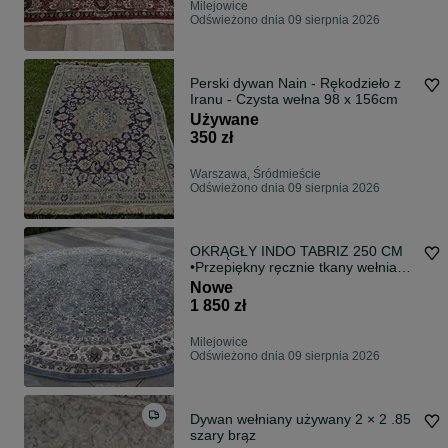
Milejowice
Odświeżono dnia 09 sierpnia 2026
Perski dywan Nain - Rękodzieło z
Iranu - Czysta wełna 98 x 156cm
Używane
350 zł
Warszawa, Śródmieście
Odświeżono dnia 09 sierpnia 2026
OKRĄGŁY INDO TABRIZ 250 CM
•Przepiękny ręcznie tkany wełniany
dywan. Ponadczasowy wzór
Nowe
1 850 zł
Milejowice
Odświeżono dnia 09 sierpnia 2026
Dywan wełniany używany 2 × 2 .85
szary brąz