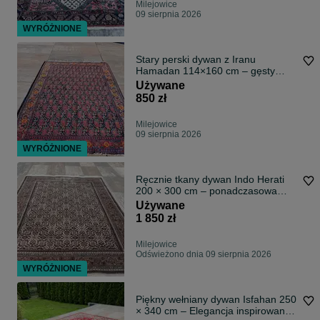
Milejowice
09 sierpnia 2026
WYRÓŻNIONE
Stary perski dywan z Iranu
Hamadan 114×160 cm – gęsty
splot.
Używane
850 zł
Milejowice
09 sierpnia 2026
WYRÓŻNIONE
Ręcznie tkany dywan Indo Herati
200 × 300 cm – ponadczasowa
elegancja, która odmieni każde
Używane
wnętrze
1 850 zł
Milejowice
Odświeżono dnia 09 sierpnia 2026
WYRÓŻNIONE
Piękny wełniany dywan Isfahan 250
× 340 cm – Elegancja inspirowana