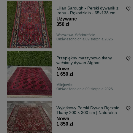
Lilian Sarough - Perski dywanik z
Iranu - Rękodzieło - 65x138 cm
Używane
350 zł
Warszawa, Śródmieście
Odświeżono dnia 09 sierpnia 2026
Przepiękny maszynowo tkany
wełniany dywan Afghan
250x350cm
Nowe
1 650 zł
Milejowice
Odświeżono dnia 09 sierpnia 2026
Wyjątkowy Perski Dywan Ręcznie
Tkany 200 × 300 cm | Naturalna
Wełna | Ponadczasowa Elegancja
Nowe
1 850 zł