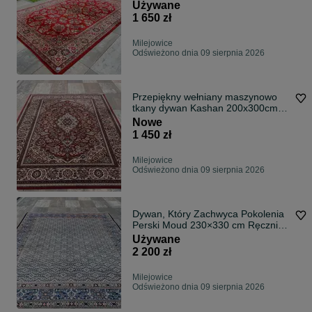
perskimi arcydziełami | Certyfikat
Używane
1 650 zł
Milejowice
Odświeżono dnia 09 sierpnia 2026
Przepiękny wełniany maszynowo
tkany dywan Kashan 200x300cm
Dywan klasy premium
Nowe
1 450 zł
Milejowice
Odświeżono dnia 09 sierpnia 2026
Dywan, Który Zachwyca Pokolenia
Perski Moud 230×330 cm Ręcznie
Tkany
Używane
2 200 zł
Milejowice
Odświeżono dnia 09 sierpnia 2026