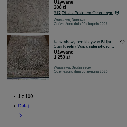
Używane
300 zł
317,79 zł z Pakietem Ochronnym
Warszawa, Bemowo
Odświeżono dnia 09 sierpnia 2026
Kaszmirowy perski dywan Bidjar
Stan Idealny Wspaniałej jakości
180x250
Używane
1 250 zł
Warszawa, Śródmieście
Odświeżono dnia 08 sierpnia 2026
1
z
100
Dalej