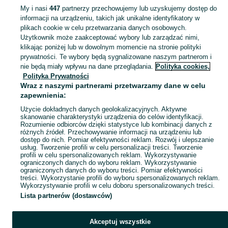
My i nasi
447
partnerzy przechowujemy lub uzyskujemy dostęp do
informacji na urządzeniu, takich jak unikalne identyfikatory w
KATEGORIA
plikach cookie w celu przetwarzania danych osobowych.
Użytkownik może zaakceptować wybory lub zarządzać nimi,
Zobacz Więc
Sprzedaż dywanów Łódź ▶️ Szeroki wybór kolorów, rozmiarów i materiałów ✅ Nowe i używane w atrakcyjnych cenach ☝ Sprawdź oferty i kupuj na OLX.pl!
klikając poniżej lub w dowolnym momencie na stronie polityki
prywatności. Te wybory będą sygnalizowane naszym partnerom i
nie będą miały wpływu na dane przeglądania.
Polityka cookies,
Mapa kategorii
Polityka Prywatności
Mapa miejscowości
Wraz z naszymi partnerami przetwarzamy dane w celu
zapewnienia:
Mapa ministron
Użycie dokładnych danych geolokalizacyjnych. Aktywne
Popularne wyszukiwania
skanowanie charakterystyki urządzenia do celów identyfikacji.
Rozumienie odbiorców dzięki statystyce lub kombinacji danych z
różnych źródeł. Przechowywanie informacji na urządzeniu lub
dostęp do nich. Pomiar efektywności reklam. Rozwój i ulepszanie
usług. Tworzenie profili w celu personalizacji treści. Tworzenie
profili w celu spersonalizowanych reklam. Wykorzystywanie
ograniczonych danych do wyboru reklam. Wykorzystywanie
ograniczonych danych do wyboru treści. Pomiar efektywności
treści. Wykorzystanie profili do wyboru spersonalizowanych reklam.
Wykorzystywanie profili w celu doboru spersonalizowanych treści.
Lista partnerów (dostawców)
Akceptuj wszystkie