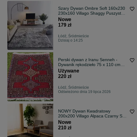
Szary Dywan Ombre Soft 160x230
230x160 Villago Shaggy Puszysty
Pluszowy Do Salonu Sypialni
Nowe
Pokoju Dziecka NOWY Gruby
179 zł
3.5cm Antypoślizgowy Silver
Łódź, Śródmieście
Dzisiaj o 14:25
Perski dywan z Iranu Senneh -
Dywanik rękodzieło 75 x 110 cm
Wełniany
Używane
220 zł
Łódź, Śródmieście
Odświeżono dnia 19 lipca 2026
NOWY Dywan Kwadratowy
200x200 Villago Alpaca Czarny Soft
Futrzany Puszysty Do Salonu
Nowe
Sypialni Pokoju Dziecka Gruby
210 zł
Welurowy Króliczek Shaggy Black