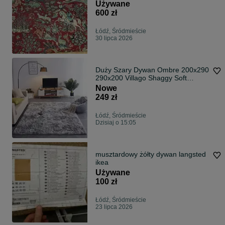
Myśliwski, Vintage, PRL
Używane
600 zł
Łódź, Śródmieście
30 lipca 2026
Duży Szary Dywan Ombre 200x290
290x200 Villago Shaggy Soft
Puszysty Do Salonu Sypialni Pokoju
Nowe
Dziecka NOWY Gruby 3.5cm
249 zł
Antypoślizgowy Plusz Silver
Łódź, Śródmieście
Dzisiaj o 15:05
musztardowy żółty dywan langsted
ikea
Używane
100 zł
Łódź, Śródmieście
23 lipca 2026