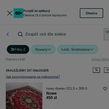
Przejdź do aplikacji
Otwórz
Otwieraj OLX jednym tapnięciem
Znajdź coś dla siebie
Filtry
·
2
Dywany
Łódź, Śródmieście
Dywany Łódź
Zobacz Więc
ZNALEŹLIŚMY 207 OGŁOSZEŃ
Jak pozycjonowane są ogłoszenia?
nowy dywan 221,5 x 300,5
Nowe
450 zł