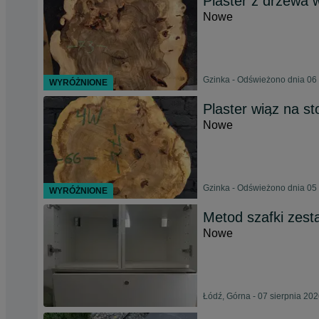
Plaster z drzewa 
Nowe
Gzinka - Odświeżono dnia 06 
WYRÓŻNIONE
Plaster wiąz na st
Nowe
Gzinka - Odświeżono dnia 05 
WYRÓŻNIONE
Metod szafki zest
Nowe
Łódź, Górna - 07 sierpnia 20