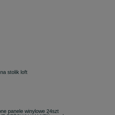
a stolik loft
pne panele winylowe 24szt