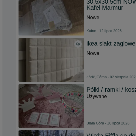
30,5x30,5cm NO
Kafel Marmur
Nowe
Kutno - 12 lipca 2026
ikea slakt zaglowe
Nowe
Łódź, Górna - 02 sierpnia 20
Półki / ramki / ko
Używane
Biała Góra - 10 lipca 2026
Wieża Eiffla do d