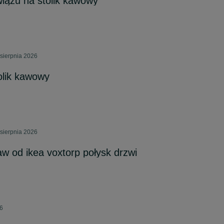
wiązu na stolik kawowy
sierpnia 2026
olik kawowy
sierpnia 2026
aw od ikea voxtorp połysk drzwi
26