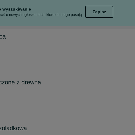
to wyszukiwanie
Zapisz
ać o nowych ogłoszeniach, które do niego pasują.
ca
oczone z drewna
 zoladkowa