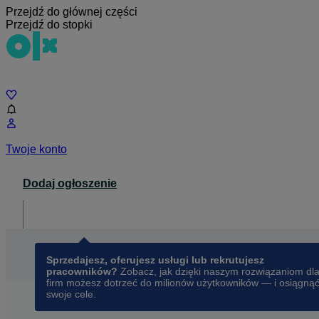
Przejdź do głównej części
Przejdź do stopki
Czat
Twoje konto
Dodaj ogłoszenie
Dla biznesu
opens in a new tab
Sprzedajesz, oferujesz usługi lub rekrutujesz
pracowników?
Zobacz, jak dzięki naszym rozwiązaniom dl
firm możesz dotrzeć do milionów użytkowników — i osiągną
swoje cele.