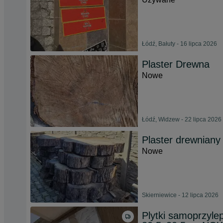
Łódź, Bałuty - 16 lipca 2026
Plaster Drewna
Nowe
Łódź, Widzew - 22 lipca 2026
Plaster drewniany n
Nowe
Skierniewice - 12 lipca 2026
Plytki samoprzyle