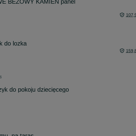
WE BEŻOWY KAMIEŃ panel
107,
k do lozka
159,
26
szyk do pokoju dziecięcego
omu, na taras