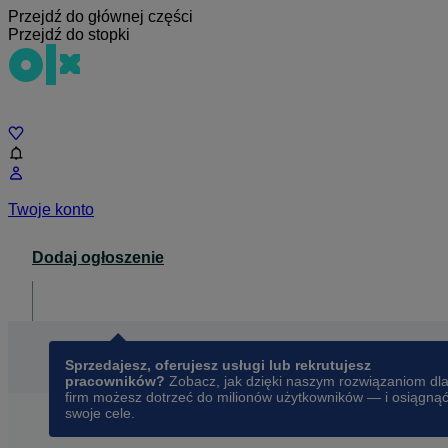
Przejdź do głównej części
Przejdź do stopki
Czat
Twoje konto
Dodaj ogłoszenie
Dla biznesu
opens in a new tab
Sprzedajesz, oferujesz usługi lub rekrutujesz
pracowników?
Zobacz, jak dzięki naszym rozwiązaniom dl
firm możesz dotrzeć do milionów użytkowników — i osiągną
swoje cele.