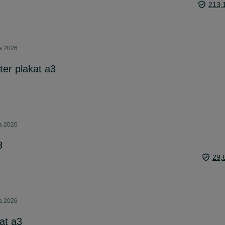
213,
ca 2026
ter plakat a3
ca 2026
3
29,
ca 2026
at a3