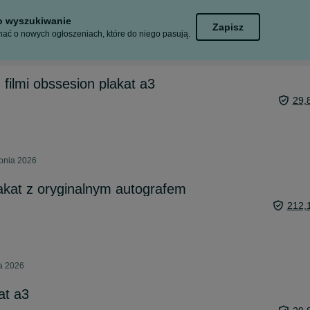
to wyszukiwanie
Zapisz
ać o nowych ogłoszeniach, które do niego pasują.
 filmi obssesion plakat a3
29,
rpnia 2026
lakat z oryginalnym autografem
212,
ca 2026
at a3