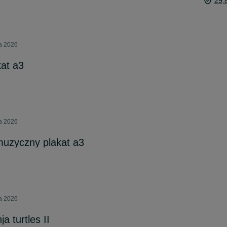
29,
ca 2026
kat a3
ca 2026
muzyczny plakat a3
ca 2026
a turtles II