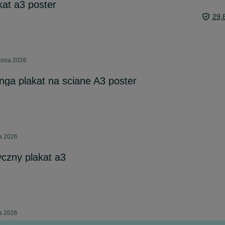
kat a3 poster
29,
rpnia 2026
ga plakat na sciane A3 poster
ca 2026
czny plakat a3
ca 2026