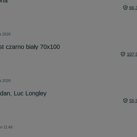
ona
66,
ca 2026
st czarno biały 70x100
107,
ca 2026
rdan, Luc Longley
55,
 o 11:49