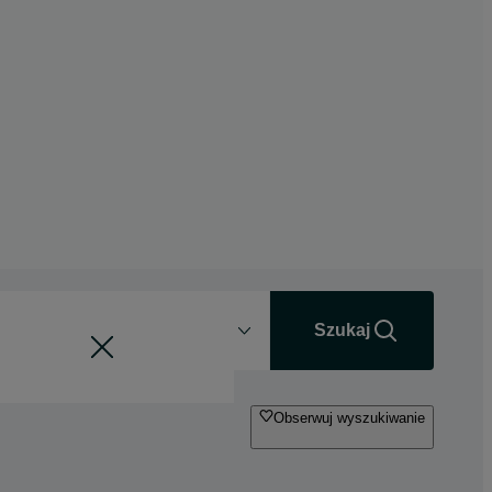
Odległość
+0 km
Szukaj
Obserwuj wyszukiwanie