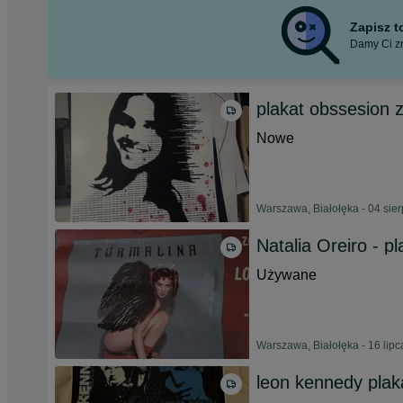
Zapisz 
Damy Ci zn
plakat obssesion z
Nowe
Warszawa, Białołęka - 04 sie
Natalia Oreiro - p
Używane
Warszawa, Białołęka - 16 lip
leon kennedy plak