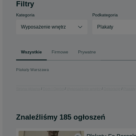
Filtry
Kategoria
Podkategoria
Wyposażenie wnętrz
Plakaty
Wszystkie
Firmowe
Prywatne
Plakaty Warszawa
Strona główna
Dom i Ogród
Wyposażenie wnętrz
Dekoracje
Plakaty
Znaleźliśmy 185 ogłoszeń