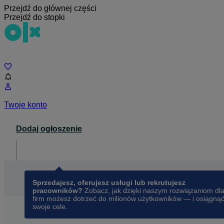
Przejdź do głównej części
Przejdź do stopki
Czat
Twoje konto
Dodaj ogłoszenie
Dla biznesu
opens in a new tab
Sprzedajesz, oferujesz usługi lub rekrutujesz
pracowników?
Zobacz, jak dzięki naszym rozwiązaniom dl
firm możesz dotrzeć do milionów użytkowników — i osiągną
swoje cele.