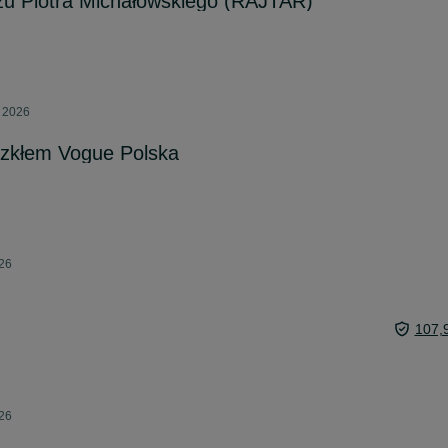
zu Piotra Michałowskiego (RAJTAR)
a 2026
szkłem Vogue Polska
026
107,
026