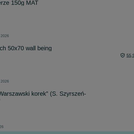
ierze 150g MAT
a 2026
ch 50x70 wall being
55,
a 2026
„Warszawski korek” (S. Szyrszeń-
0
026