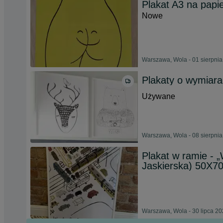
Plakat A3 na pap
Nowe
Warszawa, Wola - 01 sierpni
Plakaty o wymiara
Używane
Warszawa, Wola - 08 sierpni
Plakat w ramie - 
Jaskierska) 50X7
Warszawa, Wola - 30 lipca 2