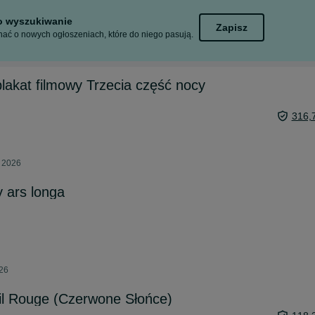
to wyszukiwanie
Zapisz
ać o nowych ogłoszeniach, które do niego pasują.
plakat filmowy Trzecia część nocy
316,
a 2026
 ars longa
026
il Rouge (Czerwone Słońce)