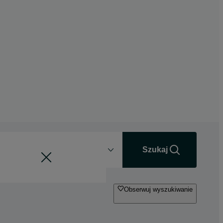
Odległość
+0 km
Szukaj
Obserwuj wyszukiwanie