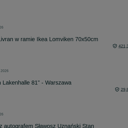
026
Livran w ramie Ikea Lomviken 70x50cm
421,
a 2026
n Lakenhalle 81" - Warszawa
29,
026
s z autografem Sławosz Uznański Stan