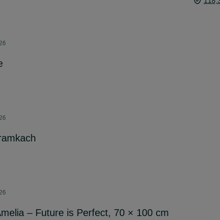
118,
026
e
026
 ramkach
026
melia – Future is Perfect, 70 × 100 cm