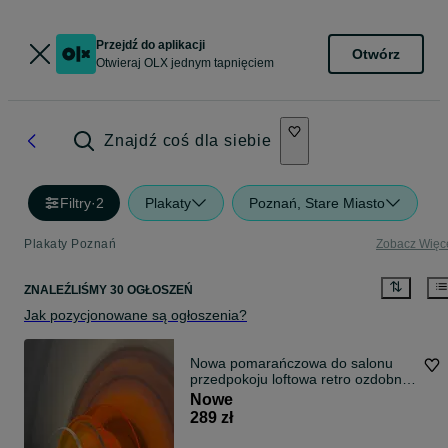
Przejdź do aplikacji
Otwórz
Otwieraj OLX jednym tapnięciem
Znajdź coś dla siebie
Filtry
·
2
Plakaty
Poznań, Stare Miasto
Plakaty Poznań
Zobacz Więc
ZNALEŹLIŚMY 30 OGŁOSZEŃ
Jak pozycjonowane są ogłoszenia?
Nowa pomarańczowa do salonu
przedpokoju loftowa retro ozdobna
vintage
Nowe
289 zł