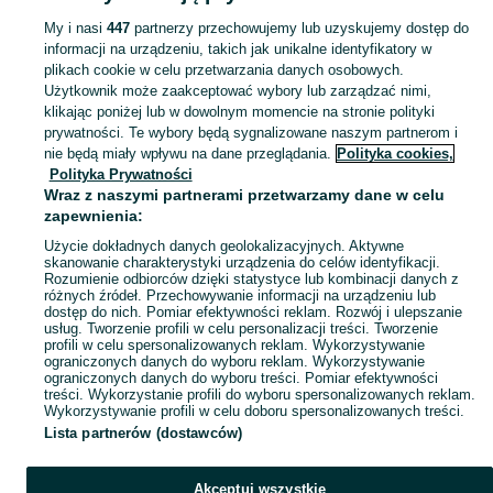
My i nasi
447
partnerzy przechowujemy lub uzyskujemy dostęp do
informacji na urządzeniu, takich jak unikalne identyfikatory w
KATEGORIA
plikach cookie w celu przetwarzania danych osobowych.
Użytkownik może zaakceptować wybory lub zarządzać nimi,
Zobacz Więc
Sprzedaż plakatów Poznań ▶️ Szeroki wybór modeli, kolorów i rozmiarów ✅ Nowe i używane w atrakcyjnych cenach ☝ Sprawdź oferty i kupuj na OLX.pl!
klikając poniżej lub w dowolnym momencie na stronie polityki
prywatności. Te wybory będą sygnalizowane naszym partnerom i
nie będą miały wpływu na dane przeglądania.
Polityka cookies,
Mapa kategorii
Polityka Prywatności
Mapa miejscowości
Wraz z naszymi partnerami przetwarzamy dane w celu
zapewnienia:
Mapa ministron
Użycie dokładnych danych geolokalizacyjnych. Aktywne
Popularne wyszukiwania
skanowanie charakterystyki urządzenia do celów identyfikacji.
Rozumienie odbiorców dzięki statystyce lub kombinacji danych z
różnych źródeł. Przechowywanie informacji na urządzeniu lub
dostęp do nich. Pomiar efektywności reklam. Rozwój i ulepszanie
usług. Tworzenie profili w celu personalizacji treści. Tworzenie
profili w celu spersonalizowanych reklam. Wykorzystywanie
ograniczonych danych do wyboru reklam. Wykorzystywanie
ograniczonych danych do wyboru treści. Pomiar efektywności
treści. Wykorzystanie profili do wyboru spersonalizowanych reklam.
Wykorzystywanie profili w celu doboru spersonalizowanych treści.
Lista partnerów (dostawców)
Akceptuj wszystkie