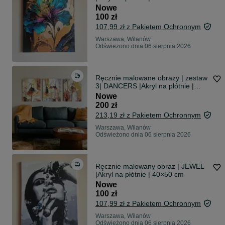
Nowe
100 zł
107,99 zł z Pakietem Ochronnym
Warszawa, Wilanów
Odświeżono dnia 06 sierpnia 2026
Ręcznie malowane obrazy | zestaw
3| DANCERS |Akryl na płótnie |
40×50 cm
Nowe
200 zł
213,19 zł z Pakietem Ochronnym
Warszawa, Wilanów
Odświeżono dnia 06 sierpnia 2026
Ręcznie malowany obraz | JEWEL
|Akryl na płótnie | 40×50 cm
Nowe
100 zł
107,99 zł z Pakietem Ochronnym
Warszawa, Wilanów
Odświeżono dnia 06 sierpnia 2026