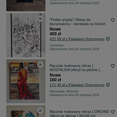
Odświeżono dnia 06 sierpnia 2026
"Piekło artysty" Obraz do
biura/salonu - cienkopis na bristolu
[autorska]
Nowe
400 zł
422,39 zł z Pakietem Ochronnym
Tarnowiec
Odświeżono dnia 06 sierpnia 2026
Ręcznie malowany obraz |
NOSTALGIA |Akryl na płótnie |
50×65 cm
Nowe
160 zł
171,35 zł z Pakietem Ochronnym
Warszawa, Wilanów
Odświeżono dnia 06 sierpnia 2026
Ręcznie malowany obraz | ORCHID
|Akryl na płótnie | 40×50 cm