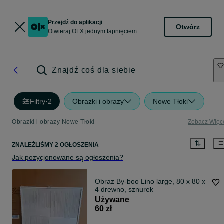
Przejdź do aplikacji
Otwórz
Otwieraj OLX jednym tapnięciem
Znajdź coś dla siebie
Filtry
·
2
Obrazki i obrazy
Nowe Tłoki
Obrazki i obrazy Nowe Tłoki
Zobacz Więc
ZNALEŹLIŚMY 2 OGŁOSZENIA
Jak pozycjonowane są ogłoszenia?
Obraz By-boo Lino large, 80 x 80 x
4 drewno, sznurek
Używane
60 zł