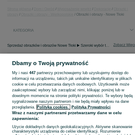
Strona główna
Dom i Ogród
Wyposażenie wnętrz
Dekoracje
Obrazki i
obrazy
Obrazki i obrazy - Wielkopolskie
Obrazki i obrazy - Nowe Tłoki
KATEGORIA
Zobacz Więc
Sprzedaż obrazków i obrazów Nowe Tłoki ▶️ Szeroki wybór technik i formatów ✅ Nowe i używane w atrakcyjnych cenach ☝ Sprawdź oferty i kupuj na OLX.pl!
Mapa kategorii
Dbamy o Twoją prywatność
Mapa miejscowości
My i nasi
447
partnerzy przechowujemy lub uzyskujemy dostęp do
Mapa ministron
informacji na urządzeniu, takich jak unikalne identyfikatory w plikach
cookie w celu przetwarzania danych osobowych. Użytkownik może
Popularne wyszukiwania
zaakceptować wybory lub zarządzać nimi, klikając poniżej lub w
dowolnym momencie na stronie polityki prywatności. Te wybory będą
sygnalizowane naszym partnerom i nie będą miały wpływu na dane
przeglądania.
Polityka cookies,
Polityka Prywatności
Wraz z naszymi partnerami przetwarzamy dane w celu
zapewnienia:
Użycie dokładnych danych geolokalizacyjnych. Aktywne skanowanie
charakterystyki urządzenia do celów identyfikacji. Rozumienie