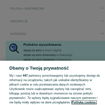
POLSKA » MAZOWIECKIE
DEKORACJE
KATEGORIA
Podobne wyszukiwania
stojak na wino
w
Dom i Ogród
stojak na wino drewniany
w
Dekoracje
stojak na wino metalowy
w
Dekoracje
stojak na wino asbach
w
Ogród
Dbamy o Twoją prywatność
stojak na wino
w
Wyposażenie wnętrz
My i nasi
447
partnerzy przechowujemy lub uzyskujemy dostęp do
Zobacz Więcej
informacji na urządzeniu, takich jak unikalne identyfikatory w
plikach cookie w celu przetwarzania danych osobowych.
Zobacz Więc
Aktualne ogłoszenia Mazowieckie: stojak na wino ▶️ sprawdź oferty w kategorii Dekoracje do domu i kupuj taniej na OLX.pl!
Użytkownik może zaakceptować wybory lub zarządzać nimi,
klikając poniżej lub w dowolnym momencie na stronie polityki
prywatności. Te wybory będą sygnalizowane naszym partnerom i
Mapa kategorii
nie będą miały wpływu na dane przeglądania.
Polityka cookies,