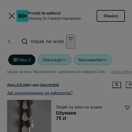
Przejdź do aplikacji
Otwórz
Otwieraj OLX jednym tapnięciem
stojak na wino
Filtry
·
2
Dekoracje
Mazowieckie
stojak na wino Mazowieckie: ogłoszenia w kategorii Dekoracje do domu
Zobacz Więc
ZNALEŹLIŚMY 440 OGŁOSZEŃ
Jak pozycjonowane są ogłoszenia?
Stojak na wino na ściane
Używane
75 zł