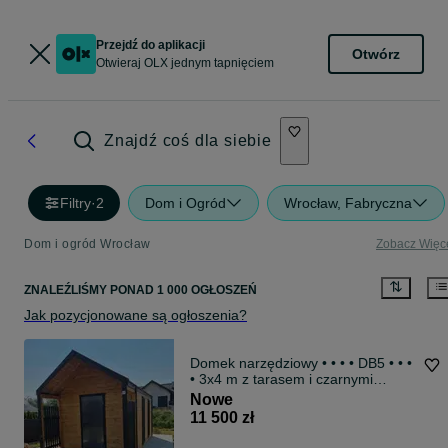
Przejdź do aplikacji
Otwórz
Otwieraj OLX jednym tapnięciem
Znajdź coś dla siebie
Filtry
·
2
Dom i Ogród
Wrocław, Fabryczna
Dom i ogród Wrocław
Zobacz Więc
ZNALEŹLIŚMY
PONAD
1 000 OGŁOSZEŃ
Jak pozycjonowane są ogłoszenia?
Domek narzędziowy • • • • DB5 • • •
• 3x4 m z tarasem i czarnymi
lamelami DREWNOTRIK
Nowe
11 500 zł