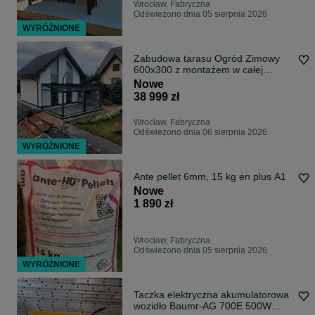
Wrocław, Fabryczna
Odświeżono dnia 05 sierpnia 2026
WYRÓŻNIONE
Zabudowa tarasu Ogród Zimowy
600x300 z montażem w całej
POLSCE
Nowe
38 999 zł
Wrocław, Fabryczna
Odświeżono dnia 06 sierpnia 2026
WYRÓŻNIONE
Ante pellet 6mm, 15 kg en plus A1
Nowe
1 890 zł
Wrocław, Fabryczna
Odświeżono dnia 05 sierpnia 2026
WYRÓŻNIONE
Taczka elektryczna akumulatorowa
wozidło Baumr-AG 700E 500W