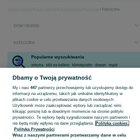
Strona główna
Dom i Ogród
Dolnośląskie
Wrocław
Fabryczna
DOM I OGRÓD
KATEGORIA
Popularne wyszukiwania
witryna
stół na balkon
klimatyzator
dywan
regał
meblościanka
komoda
za darmo oddam
Dbamy o Twoją prywatność
Zobacz Więcej
My i nasi
447
partnerzy przechowujemy lub uzyskujemy dostęp do
informacji na urządzeniu, takich jak unikalne identyfikatory w
Zobacz Więc
Sprzedaż artykułów do domu i ogrodu Wrocław ▶️ Szeroki wybór modeli i materiałów ✅ Nowe i używane w atrakcyjnych cenach ☝ Sprawdź oferty na OLX.pl!
plikach cookie w celu przetwarzania danych osobowych.
Użytkownik może zaakceptować wybory lub zarządzać nimi,
klikając poniżej lub w dowolnym momencie na stronie polityki
Mapa kategorii
prywatności. Te wybory będą sygnalizowane naszym partnerom i
Mapa miejscowości
nie będą miały wpływu na dane przeglądania.
Polityka cookies,
Polityka Prywatności
Mapa ministron
Wraz z naszymi partnerami przetwarzamy dane w celu
Popularne wyszukiwania