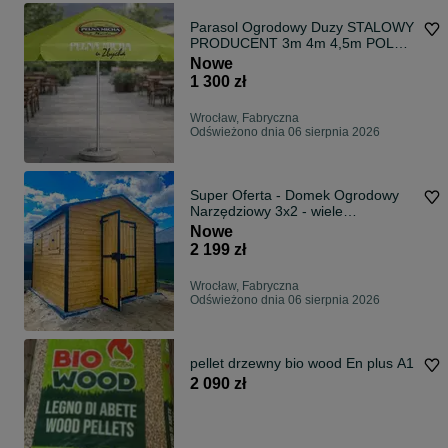
Parasol Ogrodowy Duzy STALOWY
PRODUCENT 3m 4m 4,5m POLSKI
PRODUKT
Nowe
1 300 zł
Wrocław, Fabryczna
Odświeżono dnia 06 sierpnia 2026
Super Oferta - Domek Ogrodowy
Narzędziowy 3x2 - wiele
zastosowań
Nowe
2 199 zł
Wrocław, Fabryczna
Odświeżono dnia 06 sierpnia 2026
pellet drzewny bio wood En plus A1
2 090 zł