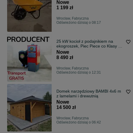
100L 180kg
Nowe
1 199 zł
Wrocław, Fabryczna
Odświeżono dzisiaj o 08:17
25 kW kocioł z podajnikiem na
ekogroszek, Piec Piece co Klasy 5
ecodesign Dostawa GRATIS Cały
Nowe
Komplet Płatność przy dostawie
8 490 zł
Wrocław, Fabryczna
Odświeżono dzisiaj o 12:31
Domek narzędziowy BAMBI 4x6 m
z lamelami i drewutnią
Nowe
14 500 zł
Wrocław, Fabryczna
Odświeżono dzisiaj o 06:42