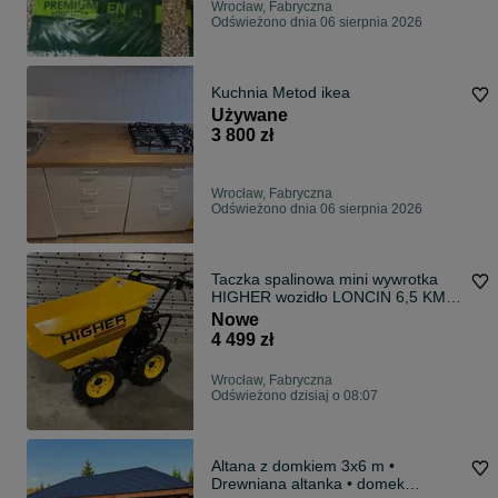
Wrocław, Fabryczna
Odświeżono dnia 06 sierpnia 2026
Kuchnia Metod ikea
Używane
3 800 zł
Wrocław, Fabryczna
Odświeżono dnia 06 sierpnia 2026
Taczka spalinowa mini wywrotka
HIGHER wozidło LONCIN 6,5 KM
400kg
Nowe
4 499 zł
Wrocław, Fabryczna
Odświeżono dzisiaj o 08:07
Altana z domkiem 3x6 m •
Drewniana altanka • domek