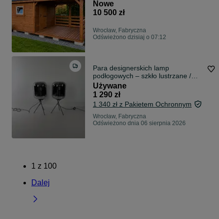
gospodarczy • Dowolny wymiar •
Nowe
PRODUCENT
10 500 zł
Wrocław, Fabryczna
Odświeżono dzisiaj o 07:12
Para designerskich lamp
podłogowych – szkło lustrzane /
smoke glass | 69 cm
Używane
1 290 zł
1 340 zł z Pakietem Ochronnym
Wrocław, Fabryczna
Odświeżono dnia 06 sierpnia 2026
1
z
100
Dalej