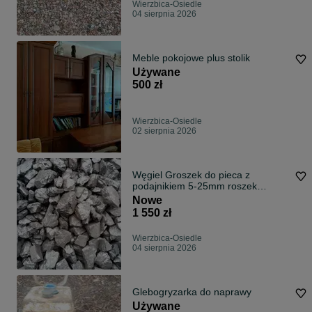
Wierzbica-Osiedle
04 sierpnia 2026
Meble pokojowe plus stolik
Używane
500 zł
Wierzbica-Osiedle
02 sierpnia 2026
Węgiel Groszek do pieca z
podajnikiem 5-25mm roszek
transport do 100 k
Nowe
1 550 zł
Wierzbica-Osiedle
04 sierpnia 2026
Glebogryzarka do naprawy
Używane