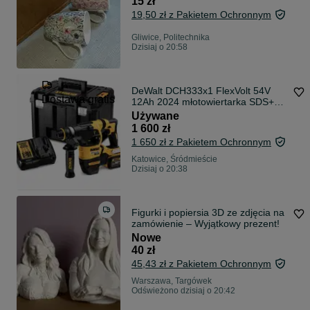
15 zł
19,50 zł z Pakietem Ochronnym
Gliwice, Politechnika
Dzisiaj o 20:58
DeWalt DCH333x1 FlexVolt 54V
Dostawa gratis
12Ah 2024 młotowiertarka SDS+
idealny stan Polecam
Używane
1 600 zł
1 650 zł z Pakietem Ochronnym
Katowice, Śródmieście
Dzisiaj o 20:38
Figurki i popiersia 3D ze zdjęcia na
zamówienie – Wyjątkowy prezent!
Nowe
40 zł
45,43 zł z Pakietem Ochronnym
Warszawa, Targówek
Odświeżono dzisiaj o 20:42