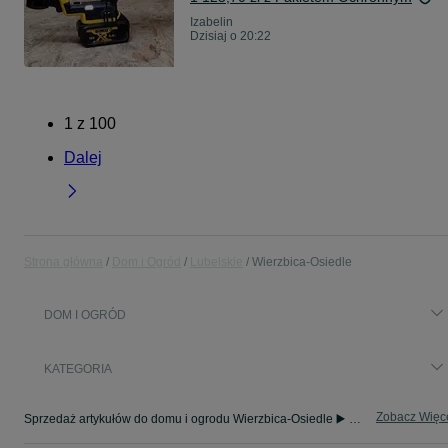
Izabelin
Dzisiaj o 20:22
1
z
100
Dalej
Strona główna
Dom i Ogród
Lubelskie
Wierzbica-Osiedle
DOM I OGRÓD
KATEGORIA
Zobacz Więc
Sprzedaż artykułów do domu i ogrodu Wierzbica-Osiedle ▶️ Szeroki wybór modeli i materiałów ✅ Nowe i używane w atrakcyjnych cenach ☝ Sprawdź oferty na OLX.pl!