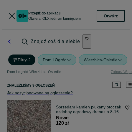
Przejdź do aplikacji
Otwórz
Otwieraj OLX jednym tapnięciem
Znajdź coś dla siebie
Filtry
·
2
Dom i Ogród
Wierzbica-Osiedle
Dom i ogród Wierzbica-Osiedle
Zobacz Więc
ZNALEŹLIŚMY 9 OGŁOSZEŃ
Jak pozycjonowane są ogłoszenia?
Sprzedam kamień płukany otoczak
ozdobny ogrodowy drenaz o 8-16
Nowe
120 zł