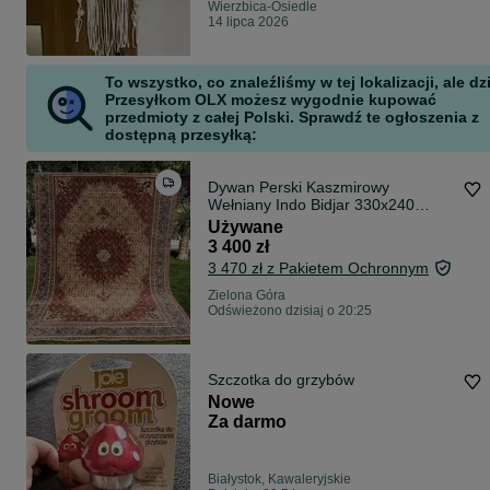
Wierzbica-Osiedle
14 lipca 2026
To wszystko, co znaleźliśmy w tej lokalizacji, ale dz
Przesyłkom OLX możesz wygodnie kupować
przedmioty z całej Polski. Sprawdź te ogłoszenia z
dostępną przesyłką:
Dywan Perski Kaszmirowy
Wełniany Indo Bidjar 330x240
galeria 19 tyś
Używane
3 400 zł
3 470 zł z Pakietem Ochronnym
Zielona Góra
Odświeżono dzisiaj o 20:25
Szczotka do grzybów
Nowe
Za darmo
Białystok, Kawaleryjskie