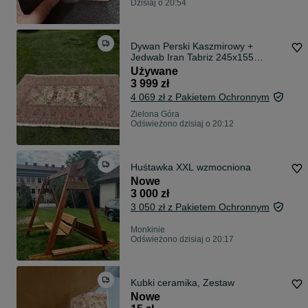
Dzisiaj o 20:54
Dywan Perski Kaszmirowy +
Jedwab Iran Tabriz 245x155
NAJTANIEJ W POLSCE
Używane
3 999 zł
4 069 zł z Pakietem Ochronnym
Zielona Góra
Odświeżono dzisiaj o 20:12
Huśtawka XXL wzmocniona
Nowe
3 000 zł
3 050 zł z Pakietem Ochronnym
Monkinie
Odświeżono dzisiaj o 20:17
Kubki ceramika, Zestaw
Nowe