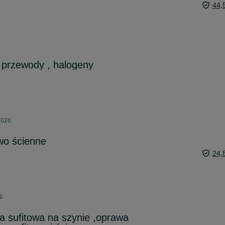
44,
 przewody , halogeny
2026
owo ścienne
24,
26
 sufitowa na szynie ,oprawa