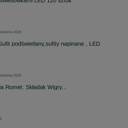
wietlówkami LED 120 sztuk
sierpnia 2026
ufit podświetlany,sufity napinane , LED
sierpnia 2026
ia Romet. Składak Wigry...
26