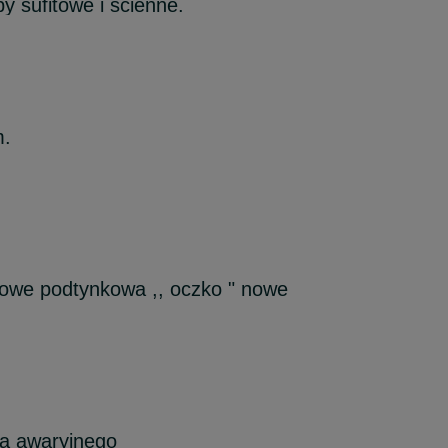
 sufitowe i ścienne.
m.
iowe podtynkowa ,, oczko " nowe
ia awaryjnego