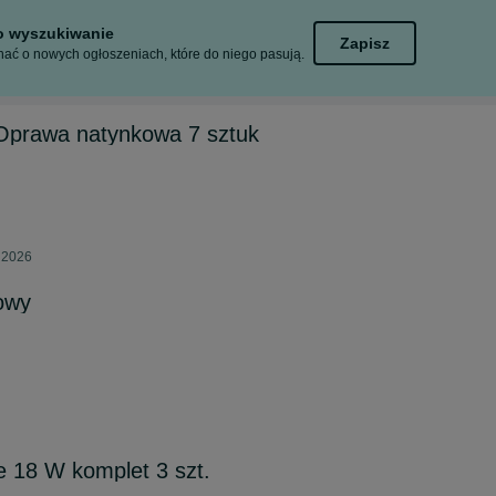
to wyszukiwanie
Zapisz
ać o nowych ogłoszeniach, które do niego pasują.
Oprawa natynkowa 7 sztuk
a 2026
owy
 18 W komplet 3 szt.