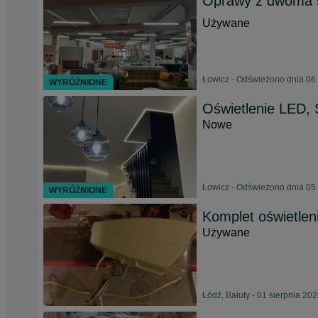
Oprawy z dwoma ś
Używane
Łowicz - Odświeżono dnia 06 
WYRÓŻNIONE
Oświetlenie LED, S
Nowe
Łowicz - Odświeżono dnia 05 
WYRÓŻNIONE
Komplet oświetlen
Używane
Łódź, Bałuty - 01 sierpnia 20