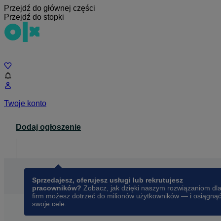
Przejdź do głównej części
Przejdź do stopki
Czat
Twoje konto
Dodaj ogłoszenie
Dla biznesu
opens in a new tab
Sprzedajesz, oferujesz usługi lub rekrutujesz
pracowników?
Zobacz, jak dzięki naszym rozwiązaniom dl
firm możesz dotrzeć do milionów użytkowników — i osiągną
swoje cele.