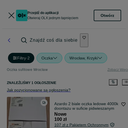
Przejdź do aplikacji
Otwórz
Otwieraj OLX jednym tapnięciem
Znajdź coś dla siebie
Filtry
·
2
Oczka
Wrocław, Krzyki
Oczka sufitowe Wrocław
Zobacz Więc
ZNALEŹLIŚMY 1 OGŁOSZENIE
Jak pozycjonowane są ogłoszenia?
Azardo 2 biale oczka ledowe 4000k
doontazu w suficie pidwieszanym
Nowe
100 zł
107 zł z Pakietem Ochronnym