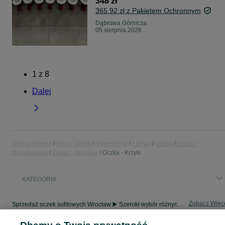
348 zł
365,92 zł z Pakietem Ochronnym
Dąbrowa Górnicza
05 sierpnia 2026
1
z
8
Dalej
Strona główna
Dom i Ogród
Oświetlenie
Lampy
Oczka
Oczka -
Dolnośląskie
Oczka - Wrocław
Oczka - Krzyki
KATEGORIA
Zobacz Więc
Sprzedaż oczek sufitowych Wrocław ▶️ Szeroki wybór różnych marek w atrakcyjnych cenach ✅ Nowe i używane ☝ Sprawdź oferty i kupuj tanio na OLX.pl!