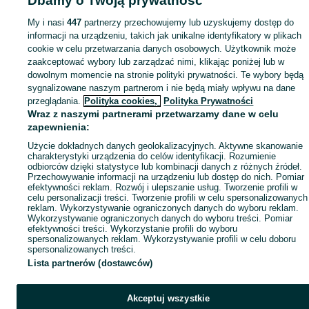
Dbamy o Twoją prywatność
Mapa kategorii
My i nasi
447
partnerzy przechowujemy lub uzyskujemy dostęp do
Mapa miejscowości
informacji na urządzeniu, takich jak unikalne identyfikatory w plikach
Mapa ministron
cookie w celu przetwarzania danych osobowych. Użytkownik może
zaakceptować wybory lub zarządzać nimi, klikając poniżej lub w
Popularne wyszukiwania
dowolnym momencie na stronie polityki prywatności. Te wybory będą
sygnalizowane naszym partnerom i nie będą miały wpływu na dane
przeglądania.
Polityka cookies,
Polityka Prywatności
Wraz z naszymi partnerami przetwarzamy dane w celu
zapewnienia:
Użycie dokładnych danych geolokalizacyjnych. Aktywne skanowanie
charakterystyki urządzenia do celów identyfikacji. Rozumienie
odbiorców dzięki statystyce lub kombinacji danych z różnych źródeł.
Przechowywanie informacji na urządzeniu lub dostęp do nich. Pomiar
efektywności reklam. Rozwój i ulepszanie usług. Tworzenie profili w
celu personalizacji treści. Tworzenie profili w celu spersonalizowanych
reklam. Wykorzystywanie ograniczonych danych do wyboru reklam.
Wykorzystywanie ograniczonych danych do wyboru treści. Pomiar
efektywności treści. Wykorzystanie profili do wyboru
spersonalizowanych reklam. Wykorzystywanie profili w celu doboru
spersonalizowanych treści.
Lista partnerów (dostawców)
Akceptuj wszystkie