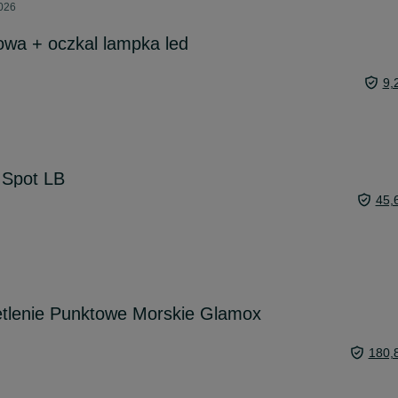
2026
towa + oczkal lampka led
9,
 Spot LB
45,
lenie Punktowe Morskie Glamox
180,