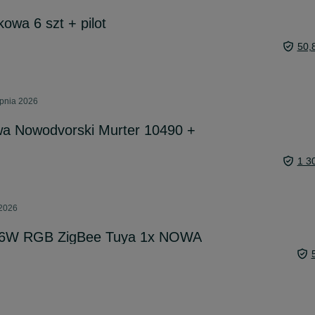
wa 6 szt + pilot
50,
rpnia 2026
a Nowodvorski Murter 10490 +
1 3
 2026
 6W RGB ZigBee Tuya 1x NOWA