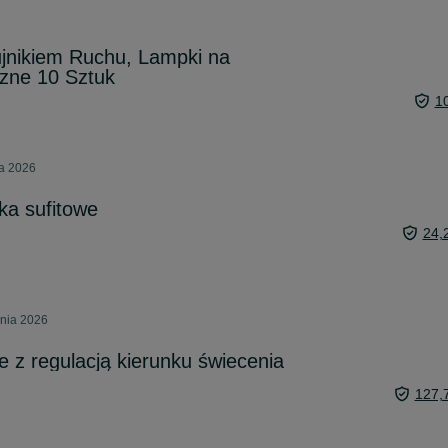
jnikiem Ruchu, Lampki na
zne 10 Sztuk
1
ia 2026
ka sufitowe
24,
pnia 2026
z regulacją kierunku świecenia
127,