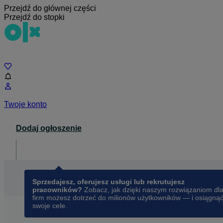
Przejdź do głównej części
Przejdź do stopki
Czat
Twoje konto
Dodaj ogłoszenie
Dla biznesu
opens in a new tab
Sprzedajesz, oferujesz usługi lub rekrutujesz
pracowników?
Zobacz, jak dzięki naszym rozwiązaniom dl
firm możesz dotrzeć do milionów użytkowników — i osiągną
swoje cele.