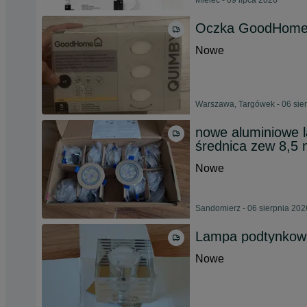
Mielec - 09 lipca 2026
Oczka GoodHome Q
Nowe
Warszawa, Targówek - 06 sie
nowe aluminiowe 
średnica zew 8,5
Nowe
Sandomierz - 06 sierpnia 202
Lampa podtynkowa
Nowe