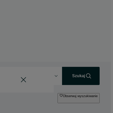
Odległość
+0 km
Szukaj
Obserwuj wyszukiwanie