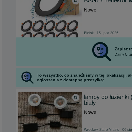
BAGZY reflektor 
Nowe
Bielsk - 15 lipca 2026
Zapisz 
Damy Ci zn
To wszystko, co znaleźliśmy w tej lokalizacji,
ogłoszenia z dostępną przesyłką:
lampy do łazienki
biały
Nowe
Wrocław, Stare Miasto - 06 si