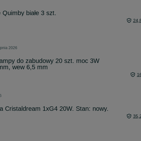
uimby białe 3 szt.
24,
rpnia 2026
lampy do zabudowy 20 szt. moc 3W
 mm, wew 6,5 mm
1
6
 Cristaldream 1xG4 20W. Stan: nowy.
35,