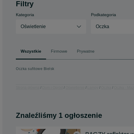
Filtry
Kategoria
Podkategoria
Oświetlenie
Oczka
Wszystkie
Firmowe
Prywatne
Oczka sufitowe Bielsk
Strona główna
Dom i Ogród
Oświetlenie
Lampy
Oczka
Oczka - Maz
Znaleźliśmy 1 ogłoszenie