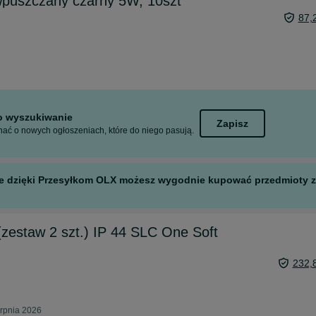
wpuszczany czarny 5W, 10szt
87,
to wyszukiwanie
Zapisz
ać o nowych ogłoszeniach, które do niego pasują.
 ale dzięki Przesyłkom OLX możesz wygodnie kupować przedmioty z 
 (zestaw 2 szt.) IP 44 SLC One Soft
232,
erpnia 2026