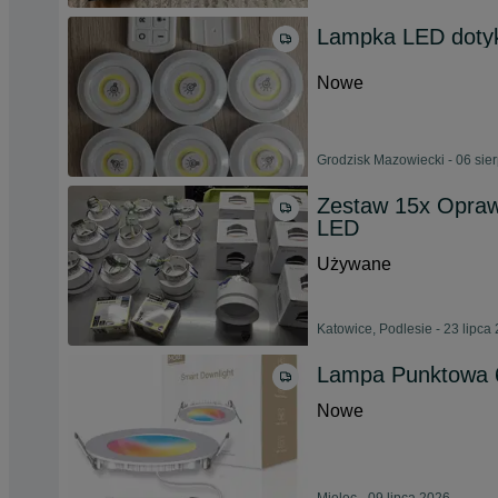
Lampka LED dotyko
Nowe
Grodzisk Mazowiecki - 06 sie
Zestaw 15x Opraw
LED
Używane
Katowice, Podlesie - 23 lipca
Lampa Punktowa
Nowe