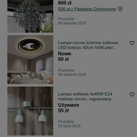
800 zł
836 zł z Pakietem Ochronnym
Pruszków
09 sierpnia 2026
Lampa nocna ścienna sufitowa
LED księżyc 40cm 54W pilot
ciepła/zimna
Nowe
60 zł
Pruszków
09 sierpnia 2026
Lampa sufitowa 4x40W Е14
matowy chrom, regulowany
odblask
Używane
55 zł
Pruszków
29 lipca 2026