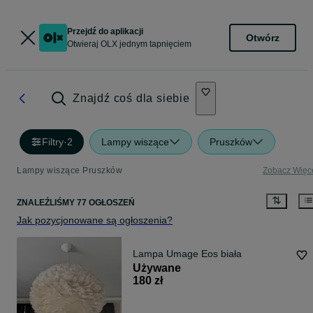
Przejdź do aplikacji
Otwórz
Otwieraj OLX jednym tapnięciem
Znajdź coś dla siebie
Filtry
·
2
Lampy wiszące
Pruszków
Lampy wiszące Pruszków
Zobacz Więc
ZNALEŹLIŚMY 77 OGŁOSZEŃ
Jak pozycjonowane są ogłoszenia?
Lampa Umage Eos biała
Używane
180 zł