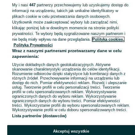
My i nasi
447
partnerzy przechowujemy lub uzyskujemy dostęp do
informacji na urządzeniu, takich jak unikalne identyfikatory w
KATEGORIA
plikach cookie w celu przetwarzania danych osobowych.
Użytkownik może zaakceptować wybory lub zarządzać nimi,
Zobacz Więc
Sprzedaż lamp wiszących Pruszków ▶️ Szeroki wybór różnych marek w atrakcyjnych cenach ✅ Nowe i używane ☝ Sprawdź oferty i kupuj tanio na OLX.pl!
klikając poniżej lub w dowolnym momencie na stronie polityki
prywatności. Te wybory będą sygnalizowane naszym partnerom i
nie będą miały wpływu na dane przeglądania.
Polityka cookies,
Mapa kategorii
Polityka Prywatności
Mapa miejscowości
Wraz z naszymi partnerami przetwarzamy dane w celu
zapewnienia:
Mapa ministron
Użycie dokładnych danych geolokalizacyjnych. Aktywne
Popularne wyszukiwania
skanowanie charakterystyki urządzenia do celów identyfikacji.
Rozumienie odbiorców dzięki statystyce lub kombinacji danych z
różnych źródeł. Przechowywanie informacji na urządzeniu lub
dostęp do nich. Pomiar efektywności reklam. Rozwój i ulepszanie
usług. Tworzenie profili w celu personalizacji treści. Tworzenie
profili w celu spersonalizowanych reklam. Wykorzystywanie
ograniczonych danych do wyboru reklam. Wykorzystywanie
ograniczonych danych do wyboru treści. Pomiar efektywności
treści. Wykorzystanie profili do wyboru spersonalizowanych reklam.
Wykorzystywanie profili w celu doboru spersonalizowanych treści.
Lista partnerów (dostawców)
Akceptuj wszystkie