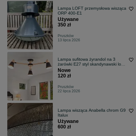
Lampa LOFT przemysłowa wisząca
ORP 400-E1
Używane
350 zł
Pruszków
13 lipca 2026
Lampa sufitowa żyrandol na 3
żarówki E27 styl skandynawski loft
nowa
Nowe
120 zł
Pruszków
22 lipca 2026
Lampa wisząca Anabella chrom G9
Italux
Używane
600 zł