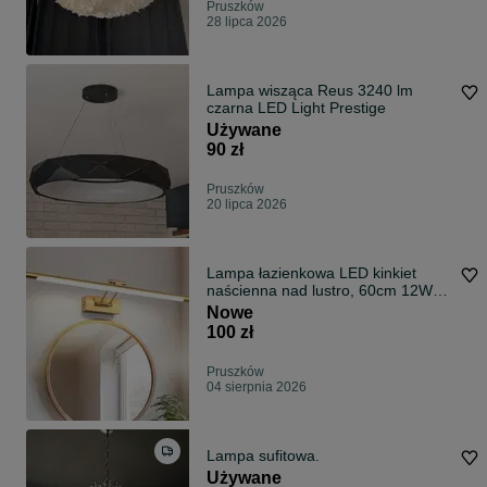
Pruszków
28 lipca 2026
Lampa wisząca Reus 3240 lm
czarna LED Light Prestige
Używane
90 zł
Pruszków
20 lipca 2026
Lampa łazienkowa LED kinkiet
naścienna nad lustro, 60cm 12W
3000K 960lm, 3 tryby jasności,
Nowe
kolor złoty mosiądz, nieużywana
100 zł
Pruszków
04 sierpnia 2026
Lampa sufitowa.
Używane