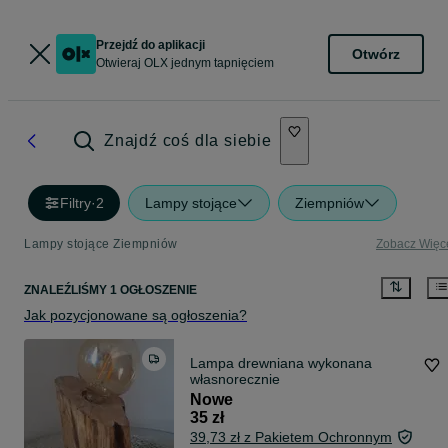
Przejdź do aplikacji
Otwórz
Otwieraj OLX jednym tapnięciem
Znajdź coś dla siebie
Filtry
·
2
Lampy stojące
Ziempniów
Lampy stojące Ziempniów
Zobacz Więc
ZNALEŹLIŚMY 1 OGŁOSZENIE
Jak pozycjonowane są ogłoszenia?
Lampa drewniana wykonana
własnorecznie
Nowe
35 zł
39,73 zł z Pakietem Ochronnym