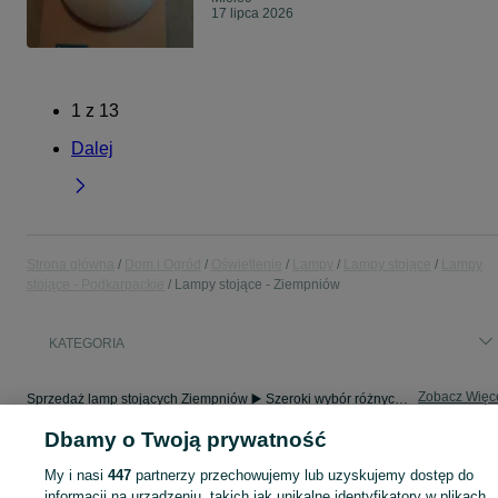
17 lipca 2026
1
z
13
Dalej
Strona główna
Dom i Ogród
Oświetlenie
Lampy
Lampy stojące
Lampy
stojące - Podkarpackie
Lampy stojące - Ziempniów
KATEGORIA
Zobacz Więc
Sprzedaż lamp stojących Ziempniów ▶️ Szeroki wybór różnych marek w atrakcyjnych cenach ✅ Nowe i używane ☝ Sprawdź oferty i kupuj tanio na OLX.pl!
Dbamy o Twoją prywatność
Mapa kategorii
My i nasi
447
partnerzy przechowujemy lub uzyskujemy dostęp do
Mapa miejscowości
informacji na urządzeniu, takich jak unikalne identyfikatory w plikach