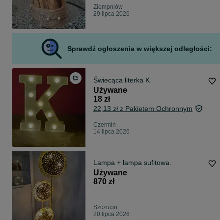
Ziempniów
29 lipca 2026
Sprawdź ogłoszenia w większej odległości:
Świecąca literka K
Używane
18 zł
22,13 zł z Pakietem Ochronnym
Czermin
14 lipca 2026
Lampa + lampa sufitowa.
Używane
870 zł
Szczucin
20 lipca 2026