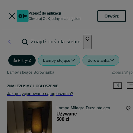
Przejdź do aplikacji
Otwórz
Otwieraj OLX jednym tapnięciem
Znajdź coś dla siebie
Filtry
·
2
Lampy stojące
Borowianka
Lampy stojące Borowianka
Zobacz Więc
ZNALEŹLIŚMY 1 OGŁOSZENIE
Jak pozycjonowane są ogłoszenia?
Lampa Milagro Duża stojąca
Używane
500 zł