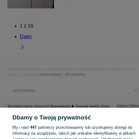
1
z
19
Dalej
Strona główna
Dom i Ogród
Oświetlenie
Lampy
Lampy stojące
Lampy
stojące - Śląskie
Lampy stojące - Borowianka
KATEGORIA
Zobacz Więc
Sprzedaż lamp stojących Borowianka ▶️ Szeroki wybór różnych marek w atrakcyjnych cenach ✅ Nowe i używane ☝ Sprawdź oferty i kupuj tanio na OLX.pl!
Dbamy o Twoją prywatność
Mapa kategorii
My i nasi
447
partnerzy przechowujemy lub uzyskujemy dostęp do
Mapa miejscowości
informacji na urządzeniu, takich jak unikalne identyfikatory w plikach
Mapa ministron