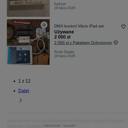
Kętrzyn
28 lipca 2026
DMX kontrol Vibrio iPad set
Używane
2 000 zł
2 050 zł z Pakietem Ochronnym
Ruda Śląska
29 lipca 2026
1
z
12
Dalej
Strona główna
Dom i Ogród
Oświetlenie
Akcesoria i osprzęt
Sterowniki
Sterowniki - Podlaskie
Sterowniki - Suwałki