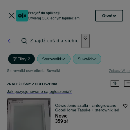
Przejdź do aplikacji
Otwórz
Otwieraj OLX jednym tapnięciem
Znajdź coś dla siebie
Filtry
·
2
Sterowniki
Suwałki
Sterowniki oświetlenia Suwałki
Zobacz Więc
ZNALEŹLIŚMY 2 OGŁOSZENIA
Jak pozycjonowane są ogłoszenia?
Oświetlenie szafki - zintegrowane
GoodHome Tasuke + sterownik led
Nowe
359 zł