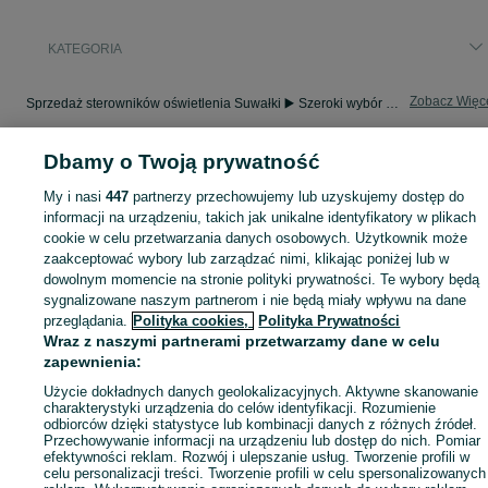
KATEGORIA
Zobacz Więc
Sprzedaż sterowników oświetlenia Suwałki ▶️ Szeroki wybór różnych marek w atrakcyjnych cenach ✅ Nowe i używane ☝ Sprawdź oferty i kupuj na OLX.pl!
Dbamy o Twoją prywatność
Mapa kategorii
Mapa miejscowości
My i nasi
447
partnerzy przechowujemy lub uzyskujemy dostęp do
informacji na urządzeniu, takich jak unikalne identyfikatory w plikach
Mapa ministron
cookie w celu przetwarzania danych osobowych. Użytkownik może
Popularne wyszukiwania
zaakceptować wybory lub zarządzać nimi, klikając poniżej lub w
dowolnym momencie na stronie polityki prywatności. Te wybory będą
sygnalizowane naszym partnerom i nie będą miały wpływu na dane
przeglądania.
Polityka cookies,
Polityka Prywatności
Wraz z naszymi partnerami przetwarzamy dane w celu
zapewnienia:
Użycie dokładnych danych geolokalizacyjnych. Aktywne skanowanie
charakterystyki urządzenia do celów identyfikacji. Rozumienie
odbiorców dzięki statystyce lub kombinacji danych z różnych źródeł.
Przechowywanie informacji na urządzeniu lub dostęp do nich. Pomiar
efektywności reklam. Rozwój i ulepszanie usług. Tworzenie profili w
celu personalizacji treści. Tworzenie profili w celu spersonalizowanych