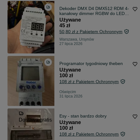
Dekoder DMX D4 DMX512 RDM 4-
kanałowy dimmer RGBW do LED
na szynę DIN
Używane
45 zł
50,80 zł z Pakietem Ochronnym
Warszawa, Ursynów
27 lipca 2026
Programator tygodniowy theben
Używane
100 zł
108 zł z Pakietem Ochronnym
Oświęcim
31 lipca 2026
Esy - stan bardzo dobry
Dostawa gratis
Używane
100 zł
108 zł z Pakietem Ochronnym