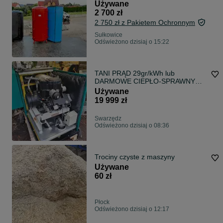
Używane
2 700 zł
2 750 zł z Pakietem Ochronnym
Sułkowice
Odświeżono dzisiaj o 15:22
TANI PRĄD 29gr/kWh lub
DARMOWE CIEPŁO-SPRAWNY
Kogenerator–5,5kW/14,8kW Dachs
Używane
Senertec BHKW
19 999 zł
Swarzędz
Odświeżono dzisiaj o 08:36
Trociny czyste z maszyny
Używane
60 zł
Płock
Odświeżono dzisiaj o 12:17