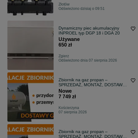
Złotów
Odświeżono dzisiaj o 09:51
Dynamiczny piec akumulacyjny
INPROEL typ DGP 18 i DGA 20
Używane
650 zł
Zgierz
Odświeżono dnia 07 sierpnia 2026
Zbiornik na gaz propan –
SPRZEDAŻ, MONTAŻ, DOSTAWY
GAZU | dom I firma
Nowe
7 749 zł
Kościerzyna
07 sierpnia 2026
Zbiornik na gaz propan –
SPRZEDAŻ, MONTAŻ, DOSTAWY