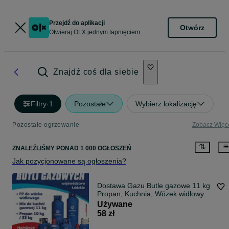
Przejdź do aplikacji
Otwórz
Otwieraj OLX jednym tapnięciem
Znajdź coś dla siebie
Filtry
·
1
Pozostałe
Wybierz lokalizację
Pozostałe ogrzewanie
Zobacz Więc
ZNALEŹLIŚMY
PONAD
1 000 OGŁOSZEŃ
Jak pozycjonowane są ogłoszenia?
Dostawa Gazu Butle gazowe 11 kg
Propan, Kuchnia, Wózek widłowy
najlepsze ceny!!
Używane
58 zł