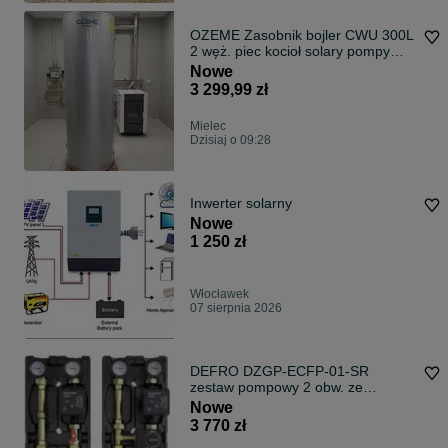
OZEME Zasobnik bojler CWU 300L
2 węż. piec kocioł solary pompy
ciepła
Nowe
3 299,99 zł
Mielec
Dzisiaj o 09:28
Inwerter solarny
Nowe
1 250 zł
Włocławek
07 sierpnia 2026
DEFRO DZGP-ECFP-01-SR
zestaw pompowy 2 obw. ze
sprzęgło rozdzielaczem
Nowe
3 770 zł