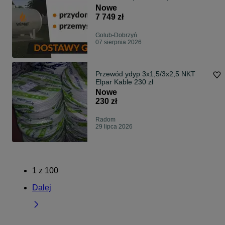
GAZU | dom I firma
Nowe
7 749 zł
Golub-Dobrzyń
07 sierpnia 2026
Przewód ydyp 3x1,5/3x2,5 NKT
Elpar Kable 230 zł
Nowe
230 zł
Radom
29 lipca 2026
1
z
100
Dalej