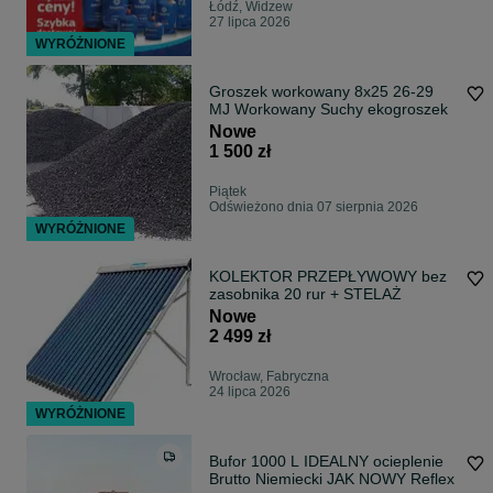
Łódź, Widzew
27 lipca 2026
WYRÓŻNIONE
Groszek workowany 8x25 26-29
MJ Workowany Suchy ekogroszek
Nowe
1 500 zł
Piątek
Odświeżono dnia 07 sierpnia 2026
WYRÓŻNIONE
KOLEKTOR PRZEPŁYWOWY bez
zasobnika 20 rur + STELAŻ
Nowe
2 499 zł
Wrocław, Fabryczna
24 lipca 2026
WYRÓŻNIONE
Bufor 1000 L IDEALNY ocieplenie
Brutto Niemiecki JAK NOWY Reflex