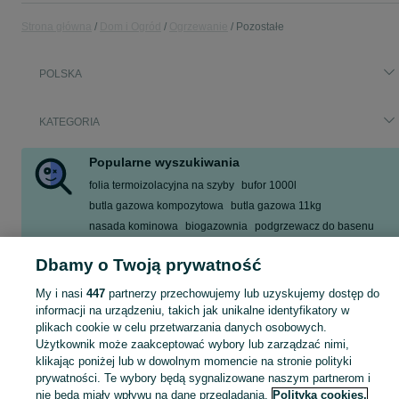
Strona główna
Dom i Ogród
Ogrzewanie
Pozostałe
POLSKA
KATEGORIA
Popularne wyszukiwania
folia termoizolacyjna na szyby
bufor 1000l
butla gazowa kompozytowa
butla gazowa 11kg
nasada kominowa
biogazownia
podgrzewacz do basenu
folia termoizolacyjna
Dbamy o Twoją prywatność
Zobacz Więcej
My i nasi
447
partnerzy przechowujemy lub uzyskujemy dostęp do
informacji na urządzeniu, takich jak unikalne identyfikatory w
Zobacz Więc
Sprzedaż pozostałego sprzętu grzewczego w Polsce ▶️ Szeroki wybór różnych marek w atrakcyjnych cenach ✅ Nowe i używane ☝ Sprawdź oferty i kupuj na OLX.pl!
plikach cookie w celu przetwarzania danych osobowych.
Użytkownik może zaakceptować wybory lub zarządzać nimi,
klikając poniżej lub w dowolnym momencie na stronie polityki
Mapa kategorii
prywatności. Te wybory będą sygnalizowane naszym partnerom i
Mapa miejscowości
nie będą miały wpływu na dane przeglądania.
Polityka cookies,