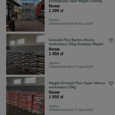
Ekologiczny Opał Węgiel 1000kg
Dostawa GRATIS
Nowe
1 299 zł
Siedlce
Odświeżono dnia 30 lipca 2026
Groszek Plus Bardzo Mocny
workowany 25kg Dostawa Węgiel
Nowe
1 450 zł
Siedlce
Odświeżono dnia 27 lipca 2026
Węgiel Groszek Plus Super Mocny
workowany 25kg
Nowe
1 550 zł
Siedlce
Odświeżono dnia 27 lipca 2026