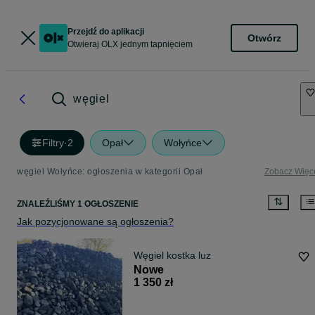
Przejdź do aplikacji
Otwórz
Otwieraj OLX jednym tapnięciem
węgiel
Filtry
·
2
Opał
Wołyńce
węgiel Wołyńce: ogłoszenia w kategorii Opał
Zobacz Więc
ZNALEŹLIŚMY 1 OGŁOSZENIE
Jak pozycjonowane są ogłoszenia?
Węgiel kostka luz
Nowe
1 350 zł