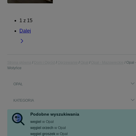
1
z
15
Dalej
Strona główna
Dom i Ogród
Ogrzewanie
Opał
Opał - Mazowieckie
Opał 
Wołyńce
OPAŁ
KATEGORIA
Podobne wyszukiwania
wegiel
w
Opał
węgiel orzech
w
Opał
węgiel groszek
w
Opał