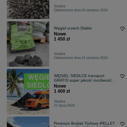
Siedlce
Odświeżono dnia 03 sierpnia 2026
Węgiel orzech Diablo
Nowe
1 450 zł
Siedlce
Odświeżono dnia 01 sierpnia 2026
WĘGIEL SIEDLCE transport
GRATIS super jakość możliwość
negocjacji cen
Nowe
1 400 zł
Siedlce
31 lipca 2026
Premium Brykiet Torfowy iPELLET