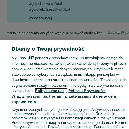
węgiel kostka
w
Opał
węgiel ekogroszek
w
Opał
Zobacz Więcej
Zobacz Więc
Aktualne ogłoszenia Wołyńce: węgiel ▶️ sprawdź oferty w kategorii Opał i kupuj taniej na OLX.pl!
Dbamy o Twoją prywatność
Mapa kategorii
Mapa miejscowości
My i nasi
447
partnerzy przechowujemy lub uzyskujemy dostęp do
Mapa ministron
informacji na urządzeniu, takich jak unikalne identyfikatory w plikach
cookie w celu przetwarzania danych osobowych. Użytkownik może
Popularne wyszukiwania
zaakceptować wybory lub zarządzać nimi, klikając poniżej lub w
dowolnym momencie na stronie polityki prywatności. Te wybory będą
sygnalizowane naszym partnerom i nie będą miały wpływu na dane
przeglądania.
Polityka cookies,
Polityka Prywatności
Wraz z naszymi partnerami przetwarzamy dane w celu
zapewnienia:
Użycie dokładnych danych geolokalizacyjnych. Aktywne skanowanie
charakterystyki urządzenia do celów identyfikacji. Rozumienie
odbiorców dzięki statystyce lub kombinacji danych z różnych źródeł.
Przechowywanie informacji na urządzeniu lub dostęp do nich. Pomiar
efektywności reklam. Rozwój i ulepszanie usług. Tworzenie profili w