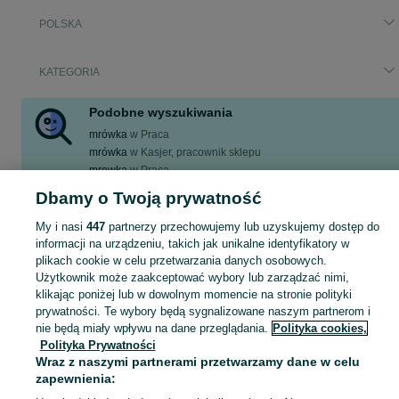
POLSKA
KATEGORIA
Podobne wyszukiwania
mrówka
w
Praca
mrówka
w
Kasjer, pracownik sklepu
mrowka
w
Praca
mrówka magazyn
w
Praca
Dbamy o Twoją prywatność
mrówka legnica
w
Praca
My i nasi
447
partnerzy przechowujemy lub uzyskujemy dostęp do
Zobacz Więcej
informacji na urządzeniu, takich jak unikalne identyfikatory w
plikach cookie w celu przetwarzania danych osobowych.
Użytkownik może zaakceptować wybory lub zarządzać nimi,
Zobacz Więc
Aktualne ogłoszenia w całej Polsce: mrowka ▶️ sprawdź oferty w kategorii Węgiel opałowy i kupuj taniej na OLX.pl!
klikając poniżej lub w dowolnym momencie na stronie polityki
prywatności. Te wybory będą sygnalizowane naszym partnerom i
Mapa kategorii
nie będą miały wpływu na dane przeglądania.
Polityka cookies,
Polityka Prywatności
Mapa miejscowości
Wraz z naszymi partnerami przetwarzamy dane w celu
Mapa ministron
zapewnienia:
Popularne wyszukiwania