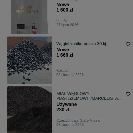
Nowe
1 600 zł
Łomża
27 lipca 2026
Węgiel kostka polska 30 kj
Nowe
1 660 zł
Kościan
03 sierpnia 2026
MIAŁ WĘGLOWY
PIAST/ZIEMOWIT/MARCEL/STASZ
IC/SILESIA OFERTA HURTOWA !
Używane
230 zł
Częstochowa, Stare Miasto
03 sierpnia 2026