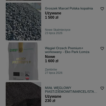
Groszek Marcel Polska kopalnia
Używane
1 500 zł
Nowe Skalmierzyce
23 lipca 2026
Węgiel Orzech Premium+
workowany - Eko Park Łomża
Nowe
1 600 zł
Zambrów
27 lipca 2026
MIAŁ WĘGLOWY
PIAST/ZIEMOWIT/MARCEL/STASZ
IC/SILESIA OFERTA HURTOWA !
Używane
230 zł