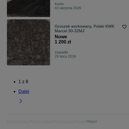
Konin
03 sierpnia 2026
Groszek workowany. Polski KWK
Marcel 30-32MJ
Nowe
1 200 zł
Zawadki
29 lipca 2026
1
z
8
Dalej
Strona główna
Dom i Ogród
Ogrzewanie
Opał
Węgiel