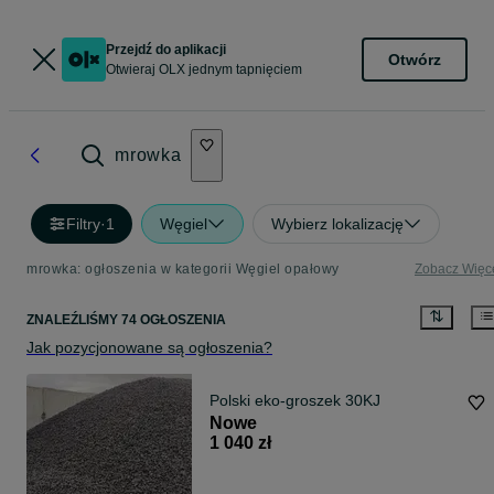
Przejdź do aplikacji
Otwórz
Otwieraj OLX jednym tapnięciem
mrowka
Filtry
·
1
Węgiel
Wybierz lokalizację
mrowka: ogłoszenia w kategorii Węgiel opałowy
Zobacz Więc
ZNALEŹLIŚMY 74 OGŁOSZENIA
Jak pozycjonowane są ogłoszenia?
Polski eko-groszek 30KJ
Nowe
1 040 zł