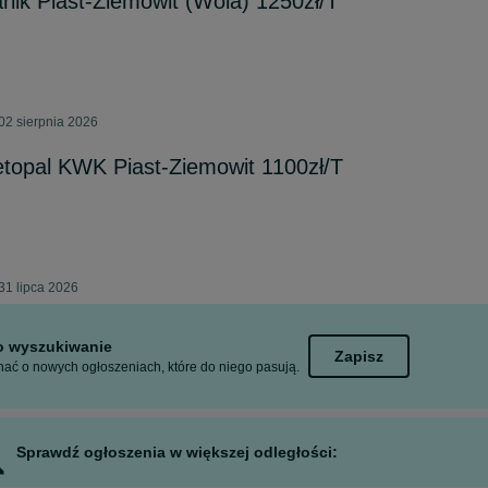
rlik Piast-Ziemowit (Wola) 1250zł/T
02 sierpnia 2026
topal KWK Piast-Ziemowit 1100zł/T
31 lipca 2026
to wyszukiwanie
Zapisz
ać o nowych ogłoszeniach, które do niego pasują.
Sprawdź ogłoszenia w większej odległości: