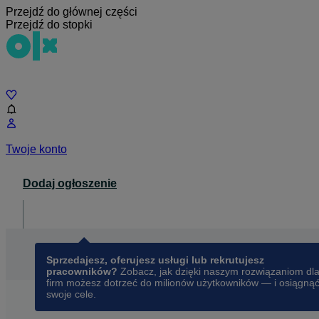
Przejdź do głównej części
Przejdź do stopki
Czat
Twoje konto
Dodaj ogłoszenie
Dla biznesu
opens in a new tab
Sprzedajesz, oferujesz usługi lub rekrutujesz
pracowników?
Zobacz, jak dzięki naszym rozwiązaniom dl
firm możesz dotrzeć do milionów użytkowników — i osiągną
swoje cele.