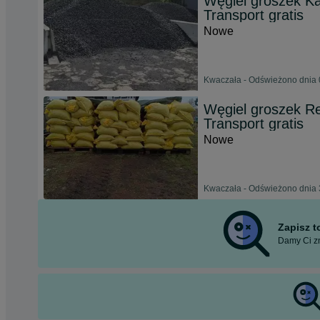
Węgiel groszek Ka
Transport gratis
Nowe
Kwaczała - Odświeżono dnia 
Węgiel groszek Re
Transport gratis
Nowe
Kwaczała - Odświeżono dnia 
Zapisz 
Damy Ci zn