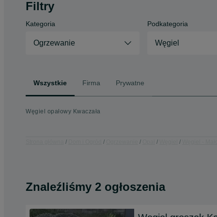
Filtry
Kategoria
Podkategoria
Ogrzewanie
Węgiel
Wszystkie
Firma
Prywatne
Węgiel opałowy Kwaczała
Strona główna
Dom i Ogród
Ogrzewanie
Opał
Węgiel
Węgiel - Mał
Znaleźliśmy 2 ogłoszenia