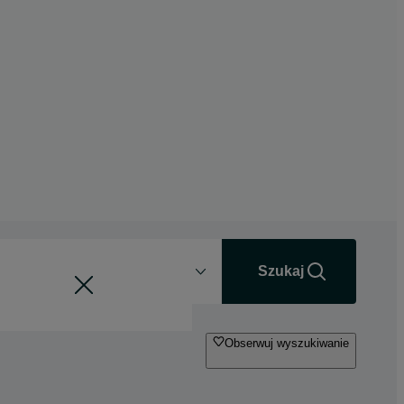
Odległość
+0 km
Szukaj
Obserwuj wyszukiwanie