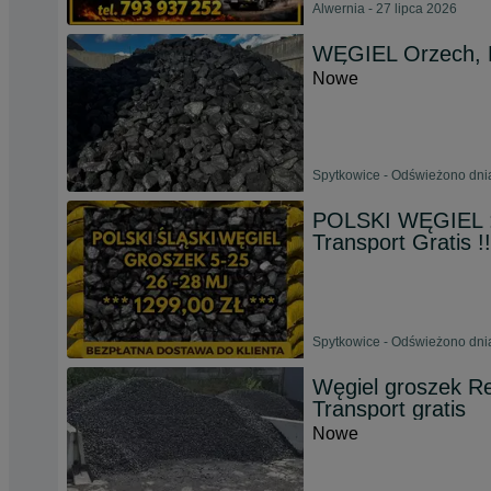
Alwernia - 27 lipca 2026
WĘGIEL Orzech, 
Nowe
Spytkowice - Odświeżono dni
POLSKI WĘGIEL :
Transport Gratis !!
Spytkowice - Odświeżono dnia
Węgiel groszek Re
Transport gratis
Nowe