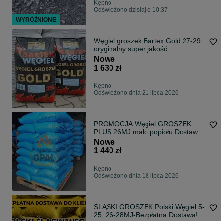
Kępno
Odświeżono dzisiaj o 10:37
WYRÓŻNIONE
Węgiel groszek Bartex Gold 27-29
oryginalny super jakość
Nowe
1 630 zł
Kępno
Odświeżono dnia 21 lipca 2026
PROMOCJA Węgiel GROSZEK
PLUS 26MJ mało popiołu Dostawa
Gratis worki 25kg
Nowe
1 440 zł
Kępno
Odświeżono dnia 18 lipca 2026
ŚLĄSKI GROSZEK:Polski Węgiel 5-
25, 26-28MJ-Bezpłatna Dostawa!