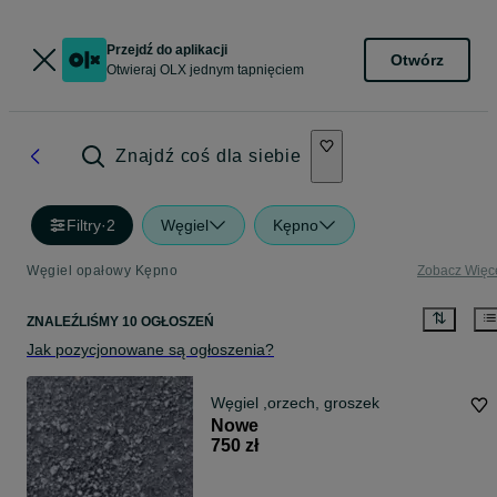
Przejdź do aplikacji
Otwórz
Otwieraj OLX jednym tapnięciem
Znajdź coś dla siebie
Filtry
·
2
Węgiel
Kępno
Węgiel opałowy Kępno
Zobacz Więc
ZNALEŹLIŚMY 10 OGŁOSZEŃ
Jak pozycjonowane są ogłoszenia?
Węgiel ,orzech, groszek
Nowe
750 zł