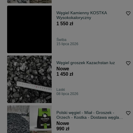
Węgiel Kamienny KOSTKA
Wysokokaloryczny
1 550 zł
Świba
15 lipca 2026
Węgiel groszek Kazachstan luz
Nowe
1 450 zł
Laski
08 lipca 2026
Polski węgiel - Miał - Groszek -
Orzech - Kostka - Dostawa węgla -
Wesoła - Karlik - Pieklorz - Bobrek -
Nowe
Marcel - Piast - Węgiel luzem-
990 zł
Węgiel pakowany