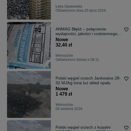
Łęka Opatowska
Odświeżono dnia 25 lipca 2026
ANMAG Błękit – połączenie
wydajności, jakości i codziennego
komfortu.
Nowe
32,40 zł
Wieruszów
Odświeżono dzisiaj o 08:11
Polski węgiel orzech Jankowice 28-
32 MJ/kg tona luz skład opału
Nowe
1 479 zł
Wieruszów
06 sierpnia 2026
Polski węgiel orzech z kopalni