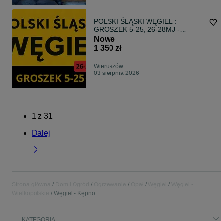
POLSKI ŚLĄSKI WĘGIEL :
GROSZEK 5-25, 26-28MJ -
Transport Gratis !
Nowe
1 350 zł
Wieruszów
03 sierpnia 2026
1
z
31
Dalej
Strona główna
Dom i Ogród
Ogrzewanie
Opał
Węgiel
Węgiel -
Wielkopolskie
Węgiel - Kępno
KATEGORIA