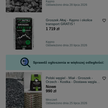
Kępno
Odświeżono dnia 28 lipca 2026
Groszek Ałtaj - Kępno i okolice
transport GRATIS !
1 719 zł
Kępno
Odświeżono dnia 20 lipca 2026
Sprawdź ogłoszenia w większej odległości:
Polski węgiel - Miał - Groszek -
Orzech - Kostka - Dostawa węgla -
Wesoła - Karlik - Pieklorz - Bobrek -
Nowe
Marcel - Piast - Węgiel luzem-
990 zł
Węgiel pakowany
Mroczeń
Odświeżono dnia 25 lipca 2026