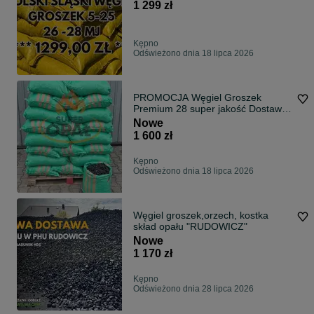
1 299 zł
Kępno
Odświeżono dnia 18 lipca 2026
PROMOCJA Węgiel Groszek
Premium 28 super jakość Dostawa
Gratis popiół 3%
Nowe
1 600 zł
Kępno
Odświeżono dnia 18 lipca 2026
Węgiel groszek,orzech, kostka
skład opału "RUDOWICZ"
Nowe
1 170 zł
Kępno
Odświeżono dnia 28 lipca 2026