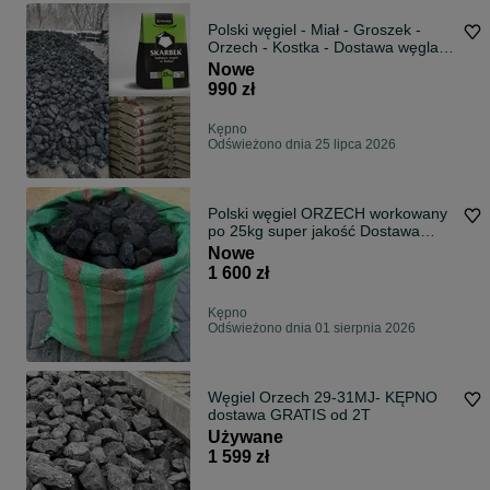
Polski węgiel - Miał - Groszek -
Orzech - Kostka - Dostawa węgla -
Wesoła - Karlik - Pieklorz - Bobrek -
Nowe
Marcel - Piast - Węgiel luzem-
990 zł
Węgiel pakowany
Kępno
Odświeżono dnia 25 lipca 2026
Polski węgiel ORZECH workowany
po 25kg super jakość Dostawa
Gratis
Nowe
1 600 zł
Kępno
Odświeżono dnia 01 sierpnia 2026
Węgiel Orzech 29-31MJ- KĘPNO
dostawa GRATIS od 2T
Używane
1 599 zł