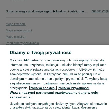
Zobacz Więc
Sprzedaż węgla opałowego Kępno ▶️ Hurtowo i detalicznie w różnych rozmiarach ✅ Szeroki wybór w atrakcyjnych cenach ☝ Znajdź oferty na OLX.pl!
Mapa kategorii
Mapa miejscowości
Mapa ministron
Popularne wyszukiwania
Dbamy o Twoją prywatność
My i nasi
447
partnerzy przechowujemy lub uzyskujemy dostęp do
informacji na urządzeniu, takich jak unikalne identyfikatory w plikach
cookie w celu przetwarzania danych osobowych. Użytkownik może
zaakceptować wybory lub zarządzać nimi, klikając poniżej lub w
dowolnym momencie na stronie polityki prywatności. Te wybory będą
sygnalizowane naszym partnerom i nie będą miały wpływu na dane
przeglądania.
Polityka cookies,
Polityka Prywatności
Wraz z naszymi partnerami przetwarzamy dane w celu
zapewnienia:
Użycie dokładnych danych geolokalizacyjnych. Aktywne skanowanie
charakterystyki urządzenia do celów identyfikacji. Rozumienie