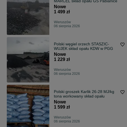
MARCEL skład opału GS Pabianice
Nowe
1 499 zł
Wieruszów
06 sierpnia 2026
Polski węgiel orzech STASZIC-
WUJEK skład opału KDW w PGG
Nowe
1 229 zł
Wieruszów
06 sierpnia 2026
Polski groszek Karlik 26-28 MJ/kg
tona workowany skład opału
Nowe
1 599 zł
Wieruszów
06 sierpnia 2026