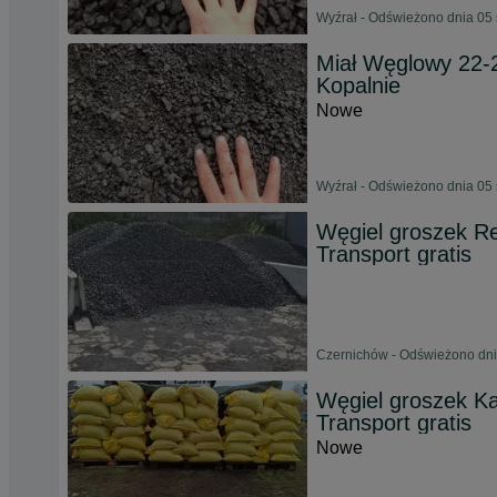
Wyźrał - Odświeżono dnia 05 
Miał Węglowy 22-2
Kopalnie
Nowe
Wyźrał - Odświeżono dnia 05 
Węgiel groszek Re
Transport gratis
Czernichów - Odświeżono dni
Węgiel groszek Ka
Transport gratis
Nowe