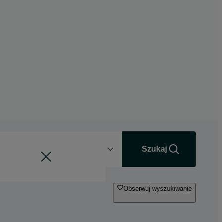
Odległość
+0 km
Szukaj
Obserwuj wyszukiwanie