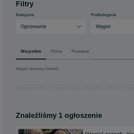
Filtry
Kategoria
Podkategoria
Ogrzewanie
Węgiel
Wszystkie
Firma
Prywatne
Węgiel opałowy Kamień
Strona główna
Dom i Ogród
Ogrzewanie
Opał
Węgiel
Węgiel - Mał
Znaleźliśmy 1 ogłoszenie