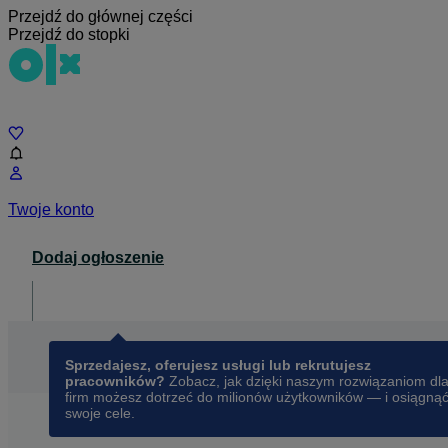
Przejdź do głównej części
Przejdź do stopki
Czat
Twoje konto
Dodaj ogłoszenie
Dla biznesu
opens in a new tab
Sprzedajesz, oferujesz usługi lub rekrutujesz
pracowników?
Zobacz, jak dzięki naszym rozwiązaniom dl
firm możesz dotrzeć do milionów użytkowników — i osiągną
swoje cele.