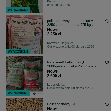
Kępno
08 sierpnia 2026
WYRÓŻNIONE
pellet drzewny ante en plus A1
2250 zł brutto paleta 975 kg z
dostawą w całej Polsce -płatnością
Nowe
u kuriera
2 250 zł
Katowice, Bogucice
Odświeżono dnia 08 sierpnia 2026
WYRÓŻNIONE
Na stanie!! Pellet Olczyk
2600/paleta. Gałka 2500/paleta.
Kamieńsk Kleszczów Sulmierzyce.
Nowe
2 600 zł
Lgota Wielka
Odświeżono dnia 08 sierpnia 2026
WYRÓŻNIONE
Pellet sosnowy A1
Nowe