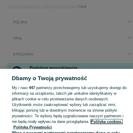
Strona główna
Dom i Ogród
Ogrzewanie
Opał
POLSKA
OPAŁ
KATEGORIA
Podobne wyszukiwania
pellet paleta
w
Ogrzewanie
Dbamy o Twoją prywatność
pellet paleta
w
Dom i Ogród
My i nasi
447
partnerzy przechowujemy lub uzyskujemy dostęp do
informacji na urządzeniu, takich jak unikalne identyfikatory w
Zobacz Więc
Aktualne ogłoszenia w całej Polsce: pellet paleta ▶️ sprawdź oferty w kategorii Opał i kupuj taniej na OLX.pl!
plikach cookie w celu przetwarzania danych osobowych.
Użytkownik może zaakceptować wybory lub zarządzać nimi,
klikając poniżej lub w dowolnym momencie na stronie polityki
Mapa kategorii
prywatności. Te wybory będą sygnalizowane naszym partnerom i
Mapa miejscowości
nie będą miały wpływu na dane przeglądania.
Polityka cookies,
Polityka Prywatności
Mapa ministron
Wraz z naszymi partnerami przetwarzamy dane w celu