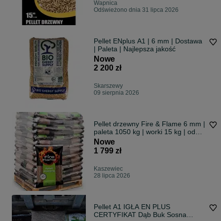
Wapnica
Odświeżono dnia 31 lipca 2026
Pellet ENplus A1 | 6 mm | Dostawa
| Paleta | Najlepsza jakość
Nowe
2 200 zł
Skarszewy
09 sierpnia 2026
Pellet drzewny Fire & Flame 6 mm |
paleta 1050 kg | worki 15 kg | od
ręki
Nowe
1 799 zł
Kaszewiec
28 lipca 2026
Pellet A1 IGŁA EN PLUS
CERTYFIKAT Dąb Buk Sosna