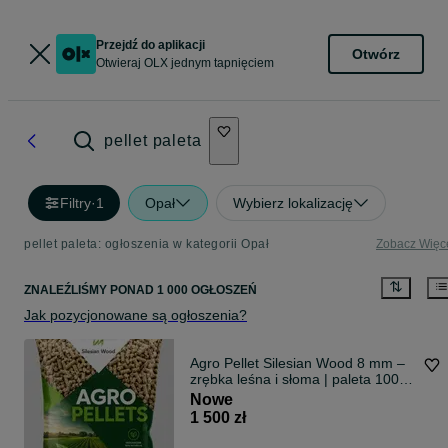
Przejdź do aplikacji
Otwórz
Otwieraj OLX jednym tapnięciem
pellet paleta
Filtry
·
1
Opał
Wybierz lokalizację
pellet paleta: ogłoszenia w kategorii Opał
Zobacz Więc
ZNALEŹLIŚMY
PONAD
1 000 OGŁOSZEŃ
Jak pozycjonowane są ogłoszenia?
Agro Pellet Silesian Wood 8 mm –
zrębka leśna i słoma | paleta 1000
kg
Nowe
1 500 zł