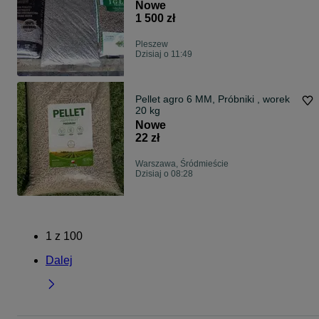
Iglasto-Liściasty...
Nowe
1 500 zł
Pleszew
Dzisiaj o 11:49
Pellet agro 6 MM, Próbniki , worek
20 kg
Nowe
22 zł
Warszawa, Śródmieście
Dzisiaj o 08:28
1
z
100
Dalej