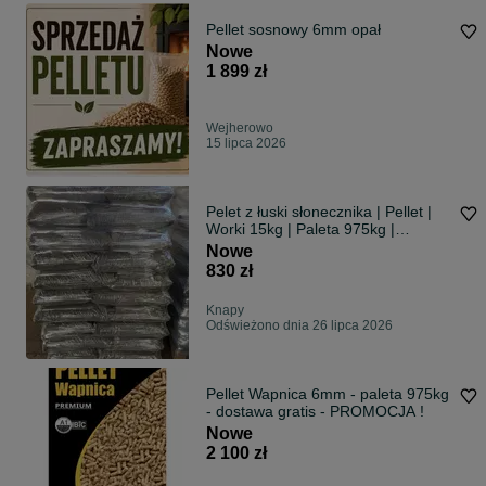
Pellet sosnowy 6mm opał
Nowe
1 899 zł
Wejherowo
15 lipca 2026
Pelet z łuski słonecznika | Pellet |
Worki 15kg | Paleta 975kg |
Premium
Nowe
830 zł
Knapy
Odświeżono dnia 26 lipca 2026
Pellet Wapnica 6mm - paleta 975kg
- dostawa gratis - PROMOCJA !
Nowe
2 100 zł