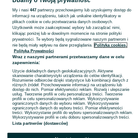
Dbamy o Twoją prywatność
Zobacz Więcej
My i nasi
447
partnerzy przechowujemy lub uzyskujemy dostęp do
informacji na urządzeniu, takich jak unikalne identyfikatory w
plikach cookie w celu przetwarzania danych osobowych.
Zobacz Więc
Aktualne ogłoszenia w całej Polsce: ekogroszek ogien ▶️ sprawdź oferty w kategorii Opał i kupuj taniej na OLX.pl!
Użytkownik może zaakceptować wybory lub zarządzać nimi,
klikając poniżej lub w dowolnym momencie na stronie polityki
prywatności. Te wybory będą sygnalizowane naszym partnerom i
Mapa kategorii
nie będą miały wpływu na dane przeglądania.
Polityka cookies,
Mapa miejscowości
Polityka Prywatności
Wraz z naszymi partnerami przetwarzamy dane w celu
Mapa ministron
zapewnienia:
Popularne wyszukiwania
Użycie dokładnych danych geolokalizacyjnych. Aktywne
skanowanie charakterystyki urządzenia do celów identyfikacji.
Rozumienie odbiorców dzięki statystyce lub kombinacji danych z
różnych źródeł. Przechowywanie informacji na urządzeniu lub
dostęp do nich. Pomiar efektywności reklam. Rozwój i ulepszanie
usług. Tworzenie profili w celu personalizacji treści. Tworzenie
profili w celu spersonalizowanych reklam. Wykorzystywanie
ograniczonych danych do wyboru reklam. Wykorzystywanie
ograniczonych danych do wyboru treści. Pomiar efektywności
treści. Wykorzystanie profili do wyboru spersonalizowanych reklam.
Wykorzystywanie profili w celu doboru spersonalizowanych treści.
Lista partnerów (dostawców)