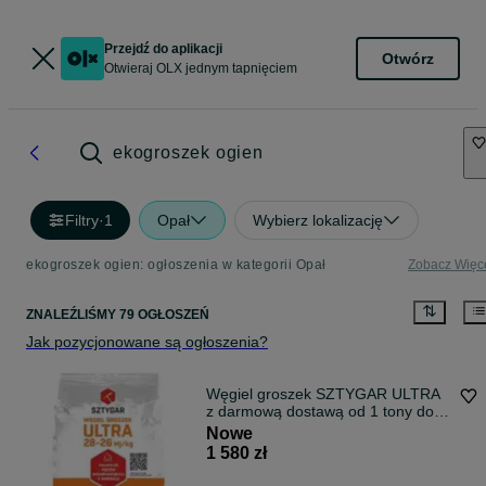
Przejdź do aplikacji
Otwórz
Otwieraj OLX jednym tapnięciem
ekogroszek ogien
Filtry
·
1
Opał
Wybierz lokalizację
ekogroszek ogien: ogłoszenia w kategorii Opał
Zobacz Więc
ZNALEŹLIŚMY 79 OGŁOSZEŃ
Jak pozycjonowane są ogłoszenia?
Węgiel groszek SZTYGAR ULTRA
z darmową dostawą od 1 tony do
50km Autoryzowany sprzedawca
Nowe
1 580 zł