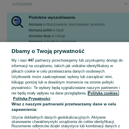
KATEGORIA
Podobne wyszukiwania
biomasa
w
Mulczowanie, karczowanie, koszenie
biomasa pellet
w
Opał
biomasa skup
w
Usługi
biomasa
w
Podłoża ogrodowe
biomasa
w
Ogrzewanie
Dbamy o Twoją prywatność
Zobacz Więcej
My i nasi
447
partnerzy przechowujemy lub uzyskujemy dostęp do
informacji na urządzeniu, takich jak unikalne identyfikatory w
Zobacz Więc
plikach cookie w celu przetwarzania danych osobowych.
Aktualne ogłoszenia w całej Polsce: biomasa ▶️ sprawdź oferty w kategorii Opał i kupuj taniej na OLX.pl!
Użytkownik może zaakceptować wybory lub zarządzać nimi,
klikając poniżej lub w dowolnym momencie na stronie polityki
Mapa kategorii
prywatności. Te wybory będą sygnalizowane naszym partnerom i
nie będą miały wpływu na dane przeglądania.
Polityka cookies,
Mapa miejscowości
Polityka Prywatności
Mapa ministron
Wraz z naszymi partnerami przetwarzamy dane w celu
Popularne wyszukiwania
zapewnienia:
Użycie dokładnych danych geolokalizacyjnych. Aktywne
skanowanie charakterystyki urządzenia do celów identyfikacji.
Rozumienie odbiorców dzięki statystyce lub kombinacji danych z