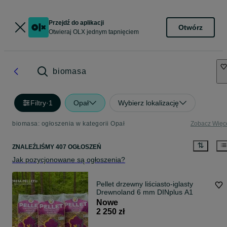
Przejdź do aplikacji
Otwórz
Otwieraj OLX jednym tapnięciem
biomasa
Filtry
·
1
Opał
Wybierz lokalizację
biomasa: ogłoszenia w kategorii Opał
Zobacz Więc
ZNALEŹLIŚMY 407 OGŁOSZEŃ
Jak pozycjonowane są ogłoszenia?
Pellet drzewny liściasto-iglasty
Drewnoland 6 mm DINplus A1
Nowe
2 250 zł