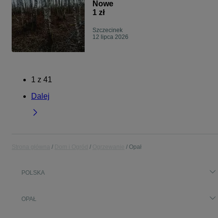
Nowe
1 zł
Szczecinek
12 lipca 2026
1
z
41
Dalej
Strona główna
Dom i Ogród
Ogrzewanie
Opał
POLSKA
OPAŁ