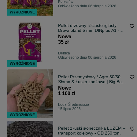
Rzeszów
Odświeżono dnia 06 sierpnia 2026
WYRÓŻNIONE
Pellet drzewny liściasto-iglasty
Drewnoland 6 mm DINplus A1 -
szybki transport i komfortowy
Nowe
rozładunek
35 zł
Dębica
Odświeżono dnia 06 sierpnia 2026
WYRÓŻNIONE
Pellet Przemysłowy / Agro 50/50
Słoma & Łuska zbożowa | Big Bag /
Luz
Nowe
1 100 zł
Łódź, Śródmieście
15 lipca 2026
WYRÓŻNIONE
Pellet z łuski słonecznika LUZEM –
transport kolejowy - OD 250 ton.