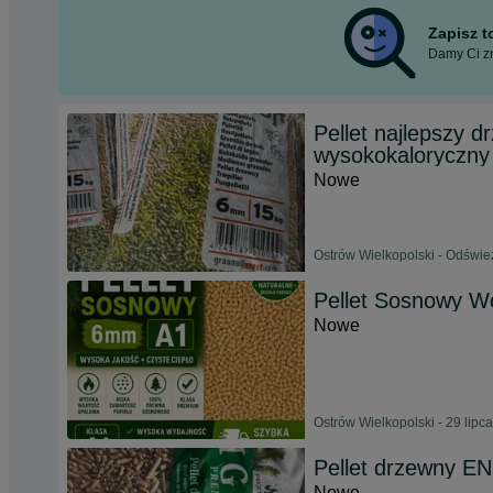
Zapisz 
Damy Ci zn
Pellet najlepszy
wysokokaloryczny
Nowe
Ostrów Wielkopolski - Odświe
Pellet Sosnowy W
Nowe
Ostrów Wielkopolski - 29 lipc
Pellet drzewny EN
Nowe