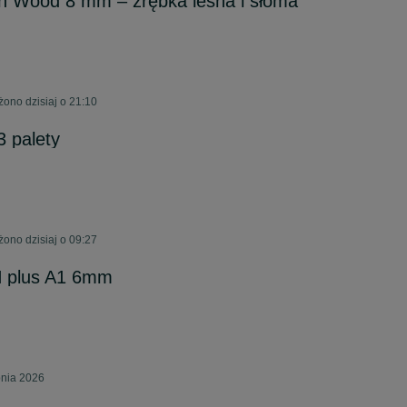
ian Wood 8 mm – zrębka leśna i słoma
żono dzisiaj o 21:10
3 palety
żono dzisiaj o 09:27
N plus A1 6mm
pnia 2026