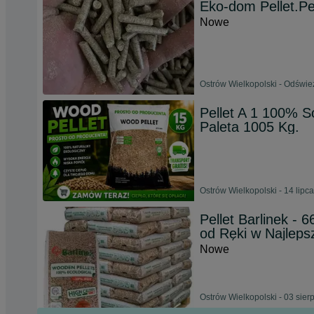
Eko-dom Pellet.P
Nowe
Ostrów Wielkopolski - Odświe
Pellet A 1 100% S
Paleta 1005 Kg.
Ostrów Wielkopolski - 14 lipc
Pellet Barlinek - 
od Ręki w Najleps
Nowe
Ostrów Wielkopolski - 03 sier