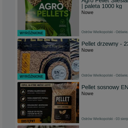
Agro Pellet Siles
| paleta 1000 kg
Nowe
Ostrów Wielkopolski - Odświe
WYRÓŻNIONE
Pellet drzewny - 2
Nowe
Ostrów Wielkopolski - Odświe
WYRÓŻNIONE
Pellet sosnowy E
Nowe
Ostrów Wielkopolski - 03 sier