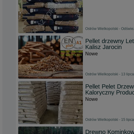
Ostrów Wielkopolski - Odświe
Pellet drzewny Le
Kalisz Jarocin
Nowe
Ostrów Wielkopolski - 13 lipc
Pellet Pelet Drz
Kaloryczny Produ
Nowe
Ostrów Wielkopolski - 15 lipc
Drewno Kominkow