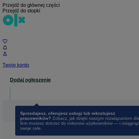
Przejdź do głównej części
Przejdź do stopki
Czat
Twoje konto
Dodaj ogłoszenie
Dla biznesu
opens in a new tab
Sprzedajesz, oferujesz usługi lub rekrutujesz
pracowników?
Zobacz, jak dzięki naszym rozwiązaniom dl
firm możesz dotrzeć do milionów użytkowników — i osiągną
swoje cele.