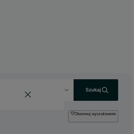
Odległość
+0 km
Szukaj
Obserwuj wyszukiwanie