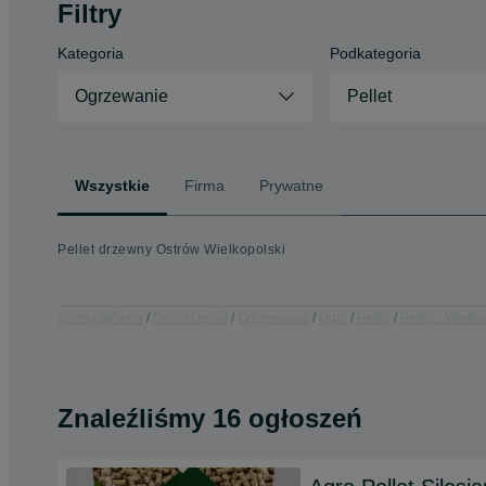
Filtry
Kategoria
Podkategoria
Ogrzewanie
Pellet
Wszystkie
Firma
Prywatne
Pellet drzewny Ostrów Wielkopolski
Strona główna
Dom i Ogród
Ogrzewanie
Opał
Pellet
Pellet - Wielk
Znaleźliśmy 16 ogłoszeń