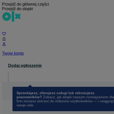
Przejdź do głównej części
Przejdź do stopki
Czat
Twoje konto
Dodaj ogłoszenie
Dla biznesu
opens in a new tab
Sprzedajesz, oferujesz usługi lub rekrutujesz
pracowników?
Zobacz, jak dzięki naszym rozwiązaniom dl
firm możesz dotrzeć do milionów użytkowników — i osiągną
swoje cele.