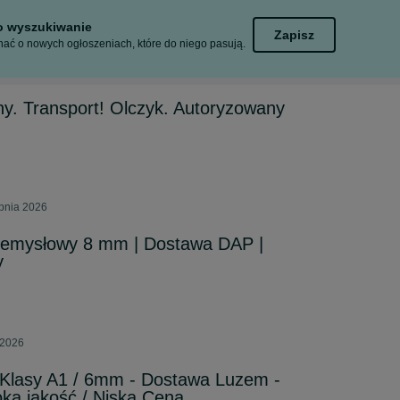
to wyszukiwanie
Zapisz
ać o nowych ogłoszeniach, które do niego pasują.
wny. Transport! Olczyk. Autoryzowany
rpnia 2026
rzemysłowy 8 mm | Dostawa DAP |
y
 2026
lasy A1 / 6mm - Dostawa Luzem -
oka jakość / Niska Cena