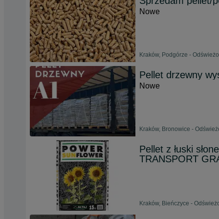
Sprzedam pellet/p
Nowe
Kraków, Podgórze - Odświeżo
Pellet drzewny w
Nowe
Kraków, Bronowice - Odśwież
Pellet z łuski sło
TRANSPORT GRA
Kraków, Bieńczyce - Odświeżo