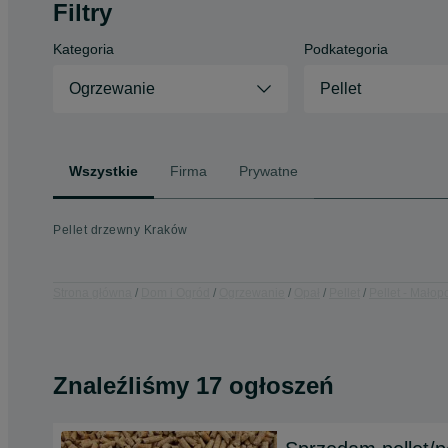
Filtry
Kategoria
Podkategoria
Ogrzewanie
Pellet
Wszystkie
Firma
Prywatne
Pellet drzewny Kraków
Strona główna
Dom i Ogród
Ogrzewanie
Opał
Pellet
Pellet - Małop
Znaleźliśmy 17 ogłoszeń