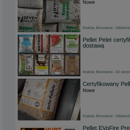
Nowe
Kraków, Bronowice - Odśwież
Pellet Pelet certy
dostawą
Kraków, Bronowice - 03 sierp
Certyfikowany Pell
Nowe
Kraków, Bronowice - Odśwież
Pellet EVoFire Pr