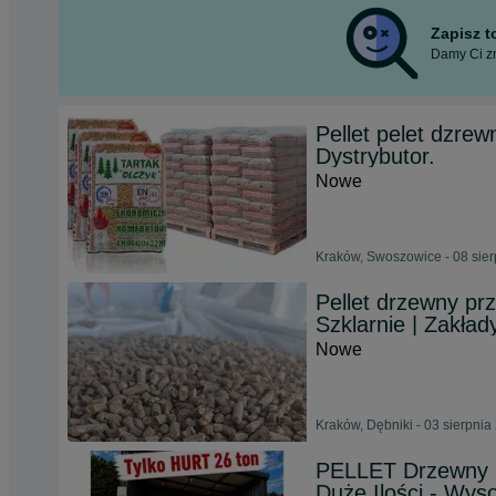
Zapisz 
Damy Ci zn
Pellet pelet dzre
Dystrybutor.
Nowe
Kraków, Swoszowice - 08 sie
Pellet drzewny p
Szklarnie | Zakład
Nowe
Kraków, Dębniki - 03 sierpnia
PELLET Drzewny K
Duże Ilości - Wys