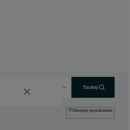
Odległość
+0 km
Szukaj
Obserwuj wyszukiwanie