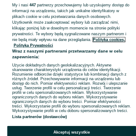
My i nasi
447
partnerzy przechowujemy lub uzyskujemy dostęp do
informacji na urządzeniu, takich jak unikalne identyfikatory w
KATEGORIA
plikach cookie w celu przetwarzania danych osobowych.
Użytkownik może zaakceptować wybory lub zarządzać nimi,
Zobacz Więc
Sprzedaż drewna opałowego Włocławek ▶️ brzozowe, dębowe, różne rozmiary ✅ Szeroki wybór w atrakcyjnych cenach ☝ Przeglądaj ogłoszenia na OLX.pl!
klikając poniżej lub w dowolnym momencie na stronie polityki
prywatności. Te wybory będą sygnalizowane naszym partnerom i
nie będą miały wpływu na dane przeglądania.
Polityka cookies,
Mapa kategorii
Polityka Prywatności
Mapa miejscowości
Wraz z naszymi partnerami przetwarzamy dane w celu
zapewnienia:
Mapa ministron
Użycie dokładnych danych geolokalizacyjnych. Aktywne
Popularne wyszukiwania
skanowanie charakterystyki urządzenia do celów identyfikacji.
Rozumienie odbiorców dzięki statystyce lub kombinacji danych z
różnych źródeł. Przechowywanie informacji na urządzeniu lub
dostęp do nich. Pomiar efektywności reklam. Rozwój i ulepszanie
usług. Tworzenie profili w celu personalizacji treści. Tworzenie
profili w celu spersonalizowanych reklam. Wykorzystywanie
ograniczonych danych do wyboru reklam. Wykorzystywanie
ograniczonych danych do wyboru treści. Pomiar efektywności
treści. Wykorzystanie profili do wyboru spersonalizowanych reklam.
Wykorzystywanie profili w celu doboru spersonalizowanych treści.
Lista partnerów (dostawców)
Akceptuj wszystkie