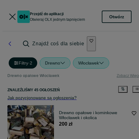
Przejdź do aplikacji
Otwórz
Otwieraj OLX jednym tapnięciem
Znajdź coś dla siebie
Filtry
·
2
Drewno
Włocławek
Drewno opałowe Włocławek
Zobacz Więc
ZNALEŹLIŚMY 45 OGŁOSZEŃ
Jak pozycjonowane są ogłoszenia?
Drewno opałowe i kominkowe
Włocławek i okolica
200 zł