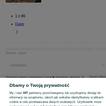
1
z
86
Dalej
Strona główna
Dom i Ogród
Ogrzewanie
Opał
Drewno
Drewno - Łódzkie
Drewno - Ujazd
KATEGORIA
Zobacz Więc
Sprzedaż drewna opałowego Ujazd ▶️ brzozowe, dębowe, różne rozmiary ✅ Szeroki wybór w atrakcyjnych cenach ☝ Przeglądaj ogłoszenia na OLX.pl!
Dbamy o Twoją prywatność
Mapa kategorii
My i nasi
447
partnerzy przechowujemy lub uzyskujemy dostęp do
Mapa miejscowości
informacji na urządzeniu, takich jak unikalne identyfikatory w plikach
cookie w celu przetwarzania danych osobowych. Użytkownik może
Mapa ministron