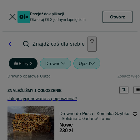
Przejdź do aplikacji
Otwórz
Otwieraj OLX jednym tapnięciem
Znajdź coś dla siebie
Filtry
·
2
Drewno
Ujazd
Drewno opałowe Ujazd
Zobacz Więc
ZNALEŹLIŚMY 1 OGŁOSZENIE
Jak pozycjonowane są ogłoszenia?
Drewno do Pieca i Kominka Szybko
i Solidnie Układane! Tanio!
Nowe
230 zł