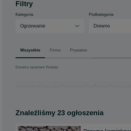
Filtry
Kategoria
Podkategoria
Ogrzewanie
Drewno
Wszystkie
Firma
Prywatne
Drewno opałowe Puławy
Strona główna
Dom i Ogród
Ogrzewanie
Opał
Drewno
Drewno - Lu
Znaleźliśmy 23 ogłoszenia