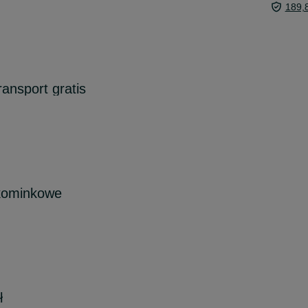
189,
ansport gratis
kominkowe
ł