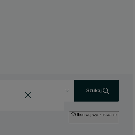
Odległość
+0 km
Szukaj
Obserwuj wyszukiwanie