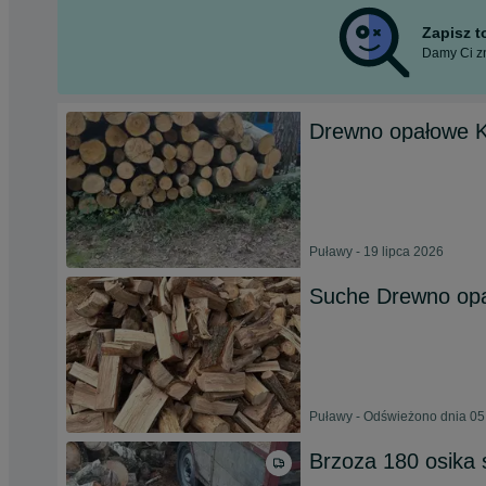
Zapisz 
Damy Ci zn
Drewno opałowe K
Puławy - 19 lipca 2026
Suche Drewno opa
Puławy - Odświeżono dnia 05
Brzoza 180 osika