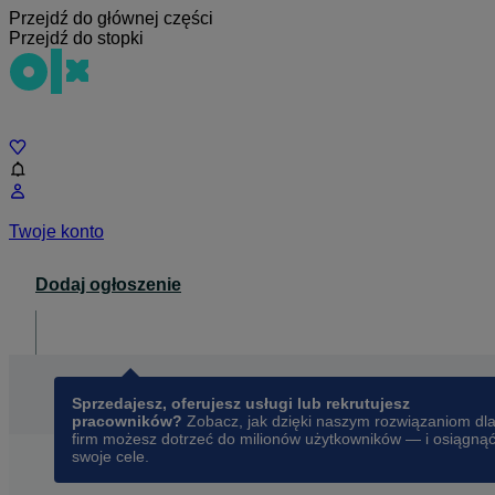
Przejdź do głównej części
Przejdź do stopki
Czat
Twoje konto
Dodaj ogłoszenie
Dla biznesu
opens in a new tab
Sprzedajesz, oferujesz usługi lub rekrutujesz
pracowników?
Zobacz, jak dzięki naszym rozwiązaniom dl
firm możesz dotrzeć do milionów użytkowników — i osiągną
swoje cele.