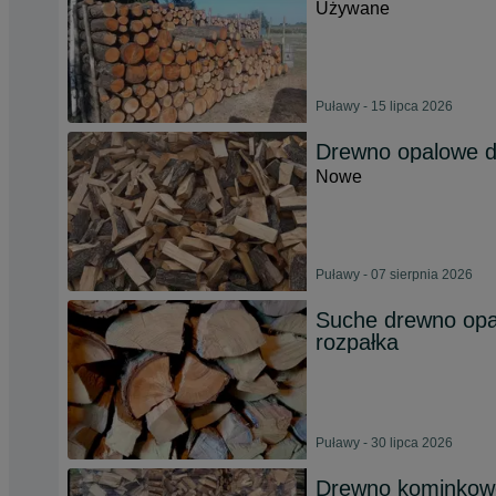
Używane
Puławy - 15 lipca 2026
Drewno opalowe d
Nowe
Puławy - 07 sierpnia 2026
Suche drewno opa
rozpałka
Puławy - 30 lipca 2026
Drewno kominkow