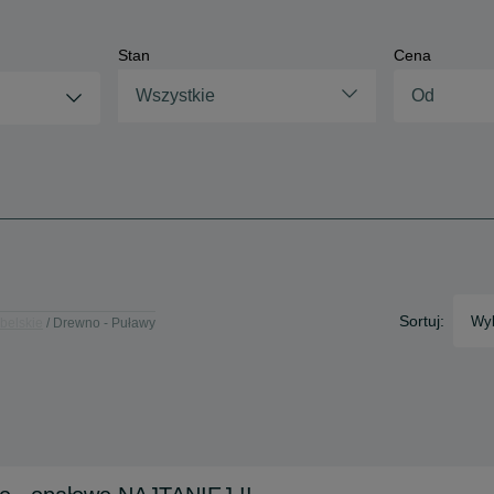
Stan
Cena
Wszystkie
Sortuj:
Wyb
belskie
Drewno - Puławy